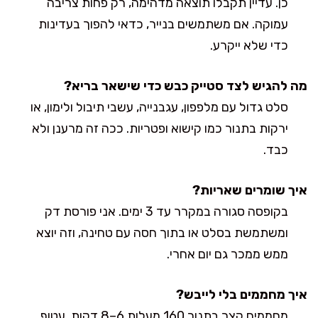
כן. עדיין תקבלו תוצאה מדהימה, רק פחות צריבה
עמוקה. אם משתמשים בנייר, כדאי להפוך בעדינות
כדי שלא ייקרע.
מה להגיש לצד סטייק כבש כדי שישאר בריא?
סלט גדול עם מלפפון, עגבנייה, עשבי תיבול ולימון, או
ירקות בתנור כמו קישוא ופטריות. ככה זה מרענן ולא
כבד.
איך שומרים שאריות?
בקופסה סגורה במקרר עד 3 ימים. אני פורסת דק
ומשתמשת בסלט או בתוך חסה עם טחינה, וזה יוצא
ממש ממכר גם יום אחרי.
איך מחממים בלי לייבש?
מחממים קצר בתנור 160 מעלות 6–8 דקות, עטוף