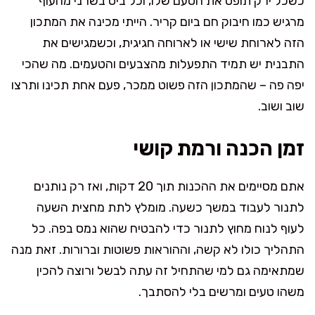
כשכל ירק תופס את הטעם שלו, וכל ביס בשרני מהעוף
מרגיש כמו חיבוק חם ביום קריר. הייתי מכינה את המתכון
הזה לארוחת שישי או לארוחה חגיגית, וכשמגישים את
התבנית יש תמיד התפעלות מהצבעים והטעמים. מה שהכי
יפה פה – שהמתכון הזה פשוט ממכר, פעם אחת תכינו ותרצו
שוב ושוב.
זמן הכנה ורמת קושי
אתם מסיימים את ההכנות תוך 20 דקות, ואז רק נותנים
לתנור לעבוד במשך כשעה. מומלץ לתת מחצית השעה
לעוף לנוח מחוץ לתנור כדי להבטיח שהוא נמס בפה. כל
התהליך כולו לא קשה, וההוראות פשוטות וברורות. זאת מנה
שמתאימה גם למי שהתחיל זה עתה לבשל ורוצה להכין
משהו טעים ומרשים בלי להסתבך.