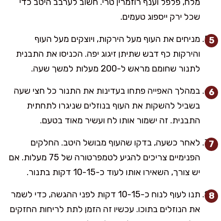
מלח, פלפל וענף רוזמרין טרי. חשוב לערבב היטב כדי
שכל ירק ייספוג טעמים.
מניחים את העוף מעל הירקות, ויוצקים מעל העוף
והירקות כף דבש שתיתן זיגוג יפה. הכניסו את התבנית
לתנור שחומם מראש ל-200 מעלות למשך שעה.
במהלך האפייה פתחו בעדינות את התנור כל חצי שעה
בשביל להשקות את העוף בנוזלים שניגרו לתחתית
התבנית. זה ישמור אותו לח ועשיר מאוד בטעם.
לאחר כשעה, בדקו שהעוף מבושל היטב. החלקים
הפנימיים צריכים להגיע לטמפרטורה של 75 מעלות. אם
יש צורך, השאירו אותו לעוד כ-10-15 דקות בתנור.
תנו לעוף לנוח כ-10-15 דקות לפני ההגשה, כדי לשמר
את הנוזלים בתוכו. עכשיו זה הזמן לתת לריחות החזקים