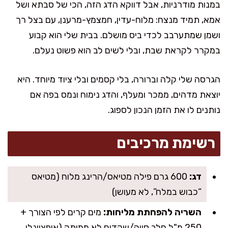
במנות מודרניות, אבל דווקא הדג הזה, הכי של סבתא ושל
אמא, תמיד מנצח: מלוח-עדין, חמצמץ-מרענן, עם בצל רך
ושמן שמתערבב לכדי ביס מושלם. בבית שלי הוא קבוע
במקרר לקראת שבת, ובלי לשים לב הוא פשוט נעלם.
הגרסה שלי קלה וברורה, בלי קסמים ובלי ציוד מיוחד. היא
יוצאת מדהים, ממכר ומעלף, והדג נימוח ונמס בפה אם
נותנים לו את הזמן הנכון לספוג.
רשימת מרכיבים
דג:
600 גרם פילה מטיאס/הרינג מלוח (מטיאס
“כבוש במלח”, לא מעושן)
השריה להפחתת מליחות:
מים קרים לפי הצורך +
250 מ"ל חלב סויה/שקדים לא ממותק (אופציונלי,