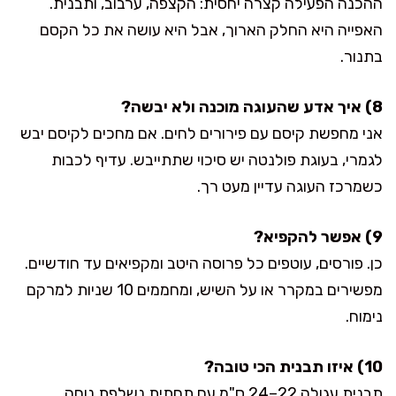
ההכנה הפעילה קצרה יחסית: הקצפה, ערבוב, ותבנית.
האפייה היא החלק הארוך, אבל היא עושה את כל הקסם
בתנור.
8) איך אדע שהעוגה מוכנה ולא יבשה?
אני מחפשת קיסם עם פירורים לחים. אם מחכים לקיסם יבש
לגמרי, בעוגת פולנטה יש סיכוי שתתייבש. עדיף לכבות
כשמרכז העוגה עדיין מעט רך.
9) אפשר להקפיא?
כן. פורסים, עוטפים כל פרוסה היטב ומקפיאים עד חודשיים.
מפשירים במקרר או על השיש, ומחממים 10 שניות למרקם
נימוח.
10) איזו תבנית הכי טובה?
תבנית עגולה 22–24 ס"מ עם תחתית נשלפת נוחה