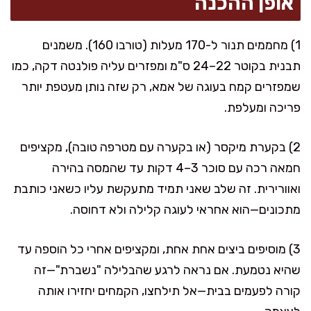
אופן ההכנה
1) מחממים תנור ל-170 מעלות (טורבו 160). משמנים
תבנית בקוטר 22–24 ס"מ ומפזרים עליה פולנטה דקה, כמו
שמפזרים קמח בעוגה של אמא, רק שזה נותן מעטפת יותר
פריכה ומעלפת.
2) בקערת מיקסר (או בקערה עם מטרפה טובה), מקציפים
חמאה רכה עם סוכר 3–4 דקות עד שהמסה בהירה
ואוורירית. זה שלב שאני תמיד מתעקשת עליו כשאני כותבת
מתכונים—הוא אחראי לעוגה קלילה ולא דחוסה.
3) מוסיפים ביצים אחת אחת, ומקציפים אחרי כל הוספה עד
שהיא נטמעת. אם נראה לרגע שהבלילה "נשברת"—זה
קורה לפעמים בבית—אל תילחצו, הקמחים יחזירו אותה