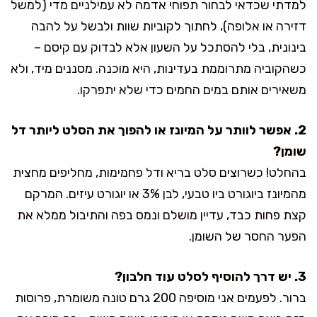
למדתי שכדאי לבחור תפוחי אדמה לא עמילניים מדי (למשל
דזירה או אלופה), לחתוך לקוביות שוות ולבשל על להבה
בינונית, בלי להסתכל על השעון אלא לבדוק עם קיסם –
כשהקוביה מתרוממת בעדינות, היא מוכנה. מסננים מיד, ולא
משאירים אותם במים החמים כדי שלא יתפרקו.
2. אפשר לוותר על המיונז או להפוך את הסלט ליותר דל
שומן?
בהחלט! כשרוצים סלט בריא ודל פחמימות, מחליפים מחצית
מהמיונז ביוגורט ביו טבעי, לבן 3% או יוגורט עיזים. המרקם
קצת פחות כבד, עדיין מושלם ונמס בפה והתיבול ממלא את
הפער החסר של השומן.
3. יש דרך להוסיף לסלט עוד חלבון?
ברור. לפעמים אני מוסיפה 200 גרם טונה משומרת, פרוסות