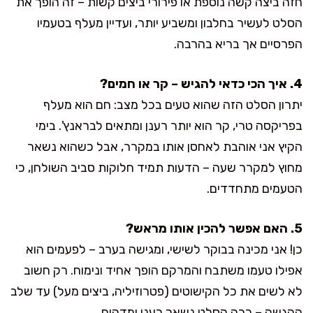
חזה ביצה קשה נוספת או פירורי ביצים קשות – זה הופך את
הסלט לעשיר בחלבון ומשביע יותר, ועדיין מעלף בטעמיו
הפרסיים אך בריא בהרבה.
4. איך הכי כדאי להגיש – קר או חמים?
יתרון הסלט הזה שהוא טעים בכל מצב: חם הוא מעלף
בפריקסה טרי, קר הוא יותר רענן ומתאים לבראנץ'. בימי
הקיץ אני אוהבת לאחסן אותו במקרר, אבל כשהוא נשאר
מחוץ למקרר שעה – הדעות תמיד חלוקות סביב השולחן, כי
הטעמים מתחדדים.
5. האם אפשר להכין אותו מראש?
כן! אני מכינה בבוקר לשישי, ומגישה בערב – לפעמים הוא
אפילו טעמו משתבח והמרקם הופך אחיד ונימוח. רק חשוב
לא לשים את כל הקישוטים (פטרוזיליה, ביצים מעל) עד שלב
ההגשה – ככה הסלט נשאר רענן ומדהים.