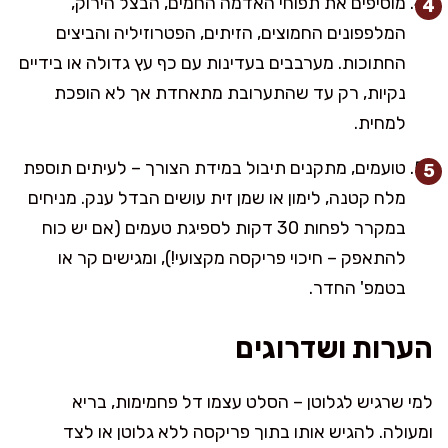
מוסיפים את תפוחי האדמה החמים, הבצל הירוק,
המלפפונים החמוצים, הזיתים, הפטרוזיליה והביצים
החתוכות. מערבבים בעדינות עם כף עץ גדולה או בידיים
נקיות, רק עד שהתערובת מתאחדת אך לא הופכת
למחית.
טועמים, מתקנים תיבול במידת הצורך – לעיתים תוספת
מלח קטנה, לימון או שמן זית עושים הבדל ענק. מניחים
במקרר לפחות 30 דקות לספיגת טעמים (אם יש כוח
להתאפק – חיכוי פריקסה מקצועי!), ומגישים קר או
בטמפ' החדר.
הערות ושדרוגים
למי שרגיש לגלוטן – הסלט עצמו דל פחמימות, בריא
ומעולה. להגיש אותו בתוך פריקסה ללא גלוטן או לצד