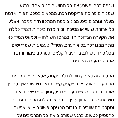
שנמס בפה ומשגע את כל החושים בביס אחד. ברגע
שמניחים פרוסת פריקסה רכה, ממלאים בסלט תפוחי אדמה
מעלף ונותנים ביס, מבינים למה המתכון הזה ממכר. אצלי,
כל ארוחת שישי או מסיבת יום הולדת בילדות תמיד כללה
את הקערה הגדולה הזו במרכז השולחן – וכמעט תמיד לא
נותר ממנו זכר בסוף הערב. הסוד? טעמי בית שמרגישים
בכל פירור, שילוב בין תיבול קלאסי למרקם נימוח והרבה
אהבה במעיכה הידנית.
הסלט הזה לא רק מושלם לפריקסה, אלא גם מככב כצד
מפתיע בבראנץ' או בפיקניק קיצי. תמיד חיפשתי איך להכין
אותו בבית כך שיצא רענן ומבריק, וסוף סוף פיצחתי את
השיטה. יש פה איזון עדין בין חמיצות קלה, מליחות עדינה
וטקסטורה אוורירית בזכות טכניקה פשוטה – ואי אפשר
להפסיק לטעום. ברגע שפורסים את כל המרכיבים על