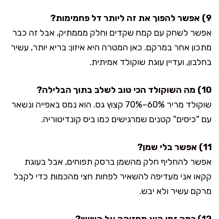
9) אפשר להפוך את זה ליותר דל פחמימות?
אפשר לשחק עם קמח שקדים וחלק מממתיק, אבל זה כבר
מתכון אחר במרקם. כאן המטרה היא איזון: בריא יותר, עשיר
בחלבון, ועדיין עוגת שוקולד אמיתית.
10) מה השוקולד הכי טוב לשלב בתוך הבלילה?
שוקולד מריר 60%–70% קצוץ גס. הוא נמס באפייה ונשאר
עם "כיסים" קטנים שמרגישים כמו ביס קונדיטוריה.
11) אפשר בלי שמן?
אפשר להחליף חלק מהשמן ברסק תפוחים, אבל בעוגת
קקאו אני מעדיפה להשאיר לפחות חצי מהכמות כדי לקבל
מרקם עשיר ולא יבש.
12) כמה זמן היא מחזיקה על השיש?