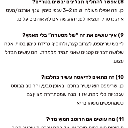
8) אפשר להחליף תבלינים יבשים בטריים?
כן, וזה אפילו מעולה. שימו 2–3 ענפי טימין וענף אורגנו/מעט
אורגנו טרי, ותוציאו לפני ההגשה אם לא אוהבים עלים.
9) איך עושים את זה “של מסעדה” בלי מאמץ?
לייבש שרימפס, לצרוב קצר, ולהוסיף גרידת לימון בסוף. אלה
שלושה דברים קטנים שאני תמיד מלמדת, והם עושים הבדל
עצום.
10) זה מתאים לדיאטה עשיר בחלבון?
כן. שרימפס הוא עשיר בחלבון באופן טבעי, והרוטב מבוסס
עגבניות בלי קמח, אז זו מנה שמסתדרת מצוין גם
כשמחפשים משהו בריא.
11) מה עושים אם הרוטב חמוץ מדי?
מוסיפים חצי כפית סוכר או עוד כמה עגבניות שרי ונותנים