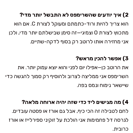
2) איך יודעים שהשרימפס לא התבשל יותר מדי?
הוא צריך להיות ורוד-כתמתם ומעוקל לצורת C. אם הוא
מתכווץ לצורת O וצמיגי—זה סימן שבישלתם יותר מדי, ולכן
אני מחזירה אותו לרוטב רק בסוף לדקה-שתיים.
3) אפשר להכין מראש?
את הרוטב כן—אפילו יום לפני והוא יוצא עמוק יותר. את
השרימפס אני ממליצה לצרוב ולהוסיף רק סמוך להגשה כדי
שיישאר נימוח ונמס בפה.
4) מה מגישים ליד כדי שזה יהיה ארוחה מלאה?
לחם לטבילה זה הכי כיף, אבל גם אורז או פסטה עובדים.
לגרסה דל פחמימות אני הולכת על זוקיני ספירלייז או אורז
כרובית.