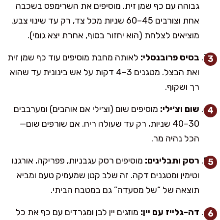
גבוהה עם כף שמן זית. מוסיפים את השרימפס בשכבה
אחת וצורבים 45–60 שניות מכל צד, רק עד שינוי צבע.
מוציאים לצלחת (הוא יחזור בסוף, אחרת יצא גומי).
בסיס פרובנסלי:
לאותה מחבת מוסיפים עוד כף שמן זית
ואת הבצל. מטגנים 3–4 דקות על אש בינונית עד שהוא
רך ושקוף.
שום וצ׳ילי:
מוסיפים שום (וצ׳ילי אם אוהבים) ומערבבים
30–40 שניות, רק עד שעולה ריח. אם שורפים שום—
הכל נהיה מר.
רסק ותבלינים:
מוסיפים רסק עגבניות, פפריקה, אורגנו
וטימין ומטגנים דקה. זה שלב קטן שמעמיק טעם ומביא
תוצאה של “של מסעדה” גם במטבח הביתי.
דה-גלייז עם יין:
מוזגים יין לבן ומגרדים עם כף את כל