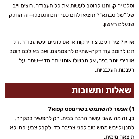
וסלט ירוק, ותנו לרוטב לעשות את כל העבודה. רוצים וייב
של “של סבתא”? תוציאו לחם כפרי חם ותטבלו—זה החלק
שנעלם ראשון.
אין יין? ציר דגים, ציר ירקות או אפילו מים יעשו עבודה, רק
תנו לרוטב עוד דקה-שתיים להצטמצם. ואם בא לכם רוטב
אוורירי יותר בפה, אל תבשלו אותו יותר מדי—שמרו על
רעננות העגבניות.
שאלות ותשובות
1) אפשר להשתמש בשרימפס קפוא?
כן, זה מה שאני עושה הרבה בבית. רק להפשיר במקרר,
לסנן ולייבש ממש טוב לפני צריבה כדי לקבל צבע יפה ולא
תוצאה מימית.