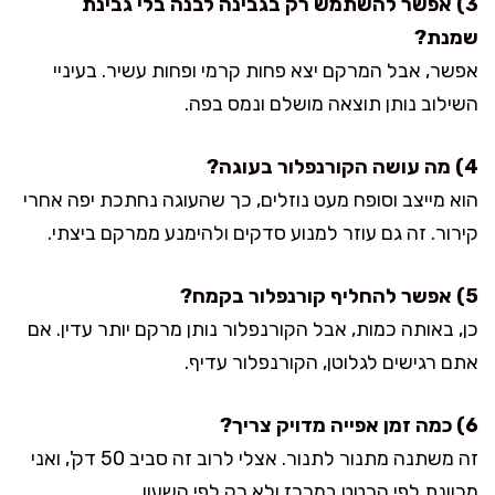
3) אפשר להשתמש רק בגבינה לבנה בלי גבינת
שמנת?
אפשר, אבל המרקם יצא פחות קרמי ופחות עשיר. בעיניי
השילוב נותן תוצאה מושלם ונמס בפה.
4) מה עושה הקורנפלור בעוגה?
הוא מייצב וסופח מעט נוזלים, כך שהעוגה נחתכת יפה אחרי
קירור. זה גם עוזר למנוע סדקים ולהימנע ממרקם ביצתי.
5) אפשר להחליף קורנפלור בקמח?
כן, באותה כמות, אבל הקורנפלור נותן מרקם יותר עדין. אם
אתם רגישים לגלוטן, הקורנפלור עדיף.
6) כמה זמן אפייה מדויק צריך?
זה משתנה מתנור לתנור. אצלי לרוב זה סביב 50 דק', ואני
מכוונת לפי הרטט במרכז ולא רק לפי השעון.