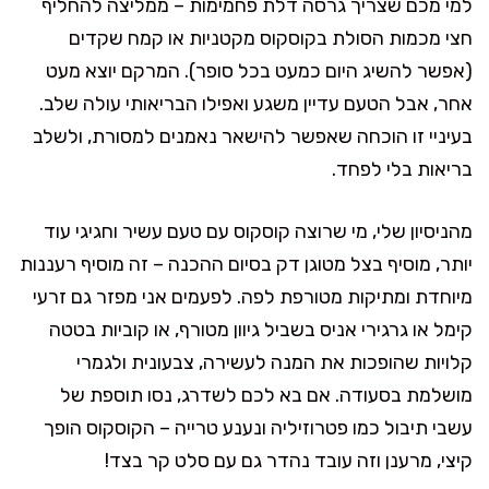
למי מכם שצריך גרסה דלת פחמימות – ממליצה להחליף
חצי מכמות הסולת בקוסקוס מקטניות או קמח שקדים
(אפשר להשיג היום כמעט בכל סופר). המרקם יוצא מעט
אחר, אבל הטעם עדיין משגע ואפילו הבריאותי עולה שלב.
בעיניי זו הוכחה שאפשר להישאר נאמנים למסורת, ולשלב
בריאות בלי לפחד.
מהניסיון שלי, מי שרוצה קוסקוס עם טעם עשיר וחגיגי עוד
יותר, מוסיף בצל מטוגן דק בסיום ההכנה – זה מוסיף רעננות
מיוחדת ומתיקות מטורפת לפה. לפעמים אני מפזר גם זרעי
קימל או גרגירי אניס בשביל גיוון מטורף, או קוביות בטטה
קלויות שהופכות את המנה לעשירה, צבעונית ולגמרי
מושלמת בסעודה. אם בא לכם לשדרג, נסו תוספת של
עשבי תיבול כמו פטרוזיליה ונענע טרייה – הקוסקוס הופך
קיצי, מרענן וזה עובד נהדר גם עם סלט קר בצד!