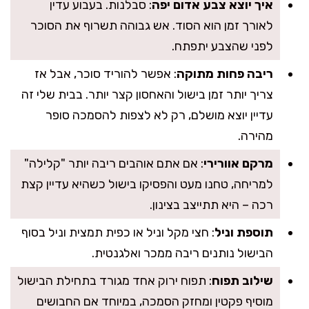
איך יוצא צבע אדום יפה
: סבלנות. בעבוע עדין
לאורך זמן הוא הסוד. אש גבוהה תשרוף את הסוכר
לפני שהצבע יתפתח.
ריבה פחות מתוקה
: אפשר להוריד סוכר, אבל אז
צריך יותר זמן בישול והאחסון קצר יותר. בבית שלי זה
עדיין יוצא מושלם, רק לא לצפות להסמכה סופר
מהירה.
מרקם אוורירי
: אם אתם אוהבים ריבה יותר "קלילה"
למריחה, טחנו מעט והפסיקו בישול כשהיא עדיין קצת
רכה – היא תתייצב בצינון.
תוספת וניל
: חצי מקל וניל או כפית תמצית וניל בסוף
הבישול נותנים ריבה ממכר ואלגנטית.
שילוב תפוח
: תפוח ירוק אחד מגורד בתחילת הבישול
מוסיף פקטין ומחזק הסמכה, במיוחד אם החבושים