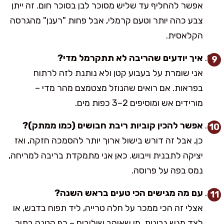
אפשר להחליף עד שליש מסוכר לבן בסוכר חום. זה ייתן
צבע כהה יותר וטעם קרמלי, אבל פחות "רענן" מהגרסה
הקלאסית.
איך יודעים שהריבה לא תתקרמל מדי?
אני שומרת על בעבוע קטן ולא נותנת לזה לרתוח
בפראות. אם רואים שהנוזל מצטמצם מהר מדי –
מורידים אש ומוסיפים 2–3 כפות מים.
אפשר להכין קוביות ריבת חבושים (כמו ממתק)?
כן, אבל זה דורש בישול ארוך יותר להסמכה חזקה, ואז
יציקה לתבנית וייבוש. כאן אני מתמקדת בריבה למריחה,
נמס בפה על פרוסה.
עם מה מגישים הכי טעים בראש השנה?
אצלי זה הכי ממכר על חלה טרייה, ליד תפוח בדבש, או
לצד מגש גבינות. מי שאוהב שילובים – כף קטנה בתוך