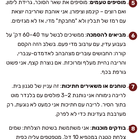
מוסיפים טעמים
: מוסיפים את שאר הסוכר, גרידת לימון,
ואם רוצים – קינמון וציפורן. אני אוהבת שהריבה יוצאת
עם רמז של תבלין ולא "מחבקת" מדי, אז לא מגזימים.
מביאים להסמכה
: ממשיכים לבשל עוד 40–60 דק' על
בעבוע עדין, עם ערבוב מדי פעם. בשלב הזה הקסם
קורה: החבושים עוברים מצהבהב לאדמדם-ענברי,
והריבה נהיית מעלף ומרוכזת. אם נוצרת קצף, אני פשוט
גורפת בכף.
טוחנים או משאירים חתיכות
: זה עניין של סגנון בית.
לריבה נימוחה אני נותנת 2–3 פולסים עם בלנדר מוט
בתוך הסיר. לריבה עם חתיכות אני כמעט לא נוגעת, רק
מערבבת בעדינות כדי לא לפרק.
בודקים מוכנות
: אני משתמשת בשיטת הצלחת: שמים
צלחת קטנה במקפיא 10 דק'. מטפטפים עליה כפית