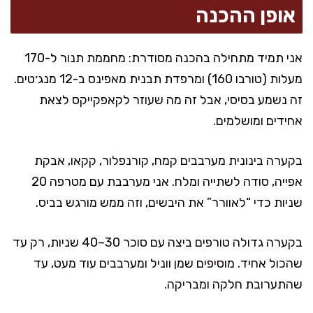
אופן ההכנה
אני תמיד מתחילה בהכנה מסודרת: מחממת תנור ל-170
מעלות (טורבו 160) ומרפדת תבנית מאפינס ב-12 מנג׳טים.
זה נשמע בסיסי, אבל זה מה שעוזר לקאפקייקס לצאת
אחידים ומושלמים.
בקערה בינונית מערבבים קמח, קורנפלור, קקאו, אבקת
אפייה, סודה לשתייה ומלח. אני מערבבת עם מטרפה 20
שניות כדי “לאוורר” את היבשים, וזה ממש מורגש בביס.
בקערה גדולה טורפים ביצה עם סוכר 30–40 שניות, רק עד
שהכול אחיד. מוסיפים שמן ווניל ומערבבים עוד מעט, עד
שהתערובת חלקה ומבריקה.