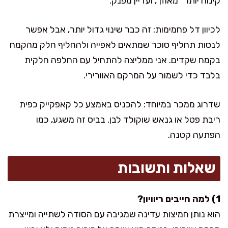
קינוח יותר “מאוזן”, ועדיין מפנק.
לכיוון דל פחמימות: זה כבר שינוי גדול יותר, אבל אפשר
לנסות תחליף סוכר שמתאים לאפייה ולהחליף חלק מהקמח
בקמח שקדים. אני ממליצה להתחיל עם החלפה חלקית
בלבד כדי לשמור על המרקם האוורירי.
שדרוג ממכר במיוחד: להכניס באמצע כל קאפקייק כפית
ריבת פטל או גנאש שוקולד לבן. בביס זה משגע, כמו
הפתעה קטנה.
שאלות ותשובות
1) למה חייבים ריוויון?
הוא נותן חמיצות עדינה שמגיבה עם הסודה לשתייה ומייצרת