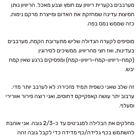
מערבבים בקערית ריוויון עם חומץ וצבע מאכל. הריוויון נותן
חמיצות עדינה שמחזקת את האדום ומייצרת מרקם נימוח,
כזה שממש נמס בפה.
מוסיפים לקערה הגדולה שליש מתערובת הקמח, מערבבים
בעדינות, ואז חצי מהריוויון. ממשיכים לסירוגין
(קמח–ריוויון–קמח–ריוויון–קמח) ומפסיקים ברגע שאין קמח
יבש.
זה שלב שאני כשפית תמיד מזכירה: לא לערבב יותר מדי.
ערבוב יתר עושה קאפקייקס דחוסים, ואני רוצה פירור אוורירי
ומעלף.
מחלקים את הבלילה למנג׳טים עד כ-2/3 גובה. אני אוהבת
להשתמש בכף גלידה/כף מדידה כדי לקבל גובה זהה