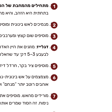
מתחילים מהמחבת של הס
בתחתית היא הזהב, והיא מ
מנמיכים לאש בינונית ומוסיפים שמן זית. מוסי
מוסיפים שום קצוץ ומערבבים עוד 30 שניות, רק עד שעולה ריח. זה השלב שבו המטבח מריח כ
דגלייז
: מוזגים את היין הא
לבעבע 3–5 דק׳ עד שהאלכוהול מתאדה והריח נהיה עמוק ונעים.
מוסיפים ציר בקר, חרדל דיז׳
אוהבים רוטב יותר “מנחם” ו
מורידים מהאש. מוסיפים את
נימוח. זה הסוד שמרים אותו