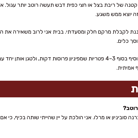
קטנה של ריבת בצל או חצי כפית דבש תעשה רוטב יותר עגול. א
זה יוצא ממש משגע.
ת לקבלת מרקם חלק ומסעדתי. בבית אני לרוב משאירה את השא
סך כלים.
שדרוג שאני אוהבת במיוחד: להוסיף בסוף 3–4 פטריות שמפיניון פרוסות דקות, 
 אמיתית.
ת
קברנה סוביניון או מרלו. אני הולכת על יין שהייתי שותה בכיף, כי א