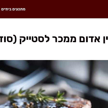
מתכונים ביתיים
יין אדום ממכר לסטייק (סו