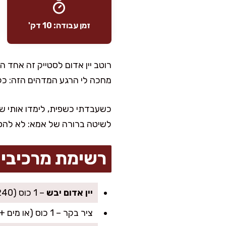
זמן עבודה: 10 דק'
רוטב יין אדום לסטייק זה אחד 
מחכה לי הרגע המדהים הזה: כל
כשעבדתי כשפית, לימדו אותי שז
לשיטה ברורה של אמא: לא להסת
רשימת מרכיבי
יין אדום יבש
– 1 כוס (240 מ״ל), רצוי כזה שהייתם שותים
ציר בקר – 1 כוס (או מים + כפית רוטב סויה איכותי אם אין)