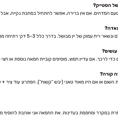
עם המדהים. אם אין ברירה, אפשר להתחיל במחבת נקייה, אבל ת
של יין מבושל. בדרך כלל 3–5 דק׳ רתיחה מספיקות, תלוי בעוצמת האש.
י לרכך. אם עדיין חמוץ, מוסיפים קוביית חמאה נוספת או חצי 
ום או אם היין מאוד טאני (יבש “קשוח”). הפתרון: עוד ציר + ע
שומרת במקרר ומחממת בעדינות. את החמאה אני אוהבת להוסיף 