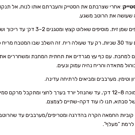
טייק
: אחרי שצרבתם את הסטייק והעברתם אותו לנוח, אל תנ
ה שעושה את הרוטב משגע.
פים שאלוט קצוץ ומטגנים 2–3 דק׳ עד ריכוך ושקיפות, בלי להשחים מדי.
מו מסעדה, תמיד.
דום למחבת. עם כף עץ מגרדים את תחתית המחבת ומשחררים את כ
ון וטימין. מערבבים ומביאים לרתיחה עדינה.
מצמצמים על אש בינונית-נמוכה 8–12 דק׳, עד שהנוזל יורד בערך לחצי ומתק
של סבתא, תנו לו עוד דקה-שתיים לצמצם.
 קוביות החמאה הקרה בהדרגה ומטריפים/מערבבים עד שהרוטב מב
 לרמת “מעלף”.