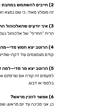
2) חייבים להשתמש במחבת של הסטייק?
זה מומלץ מאוד, כי שם נמצא הט
3) איך יודעים שהאלכוהול התאדה?
הריח “החריף” של אלכוהול נעלם ונשאר ריח עמוק 
4) הרוטב יצא חמוץ מדי—מה עושים?
קודם מצמצמים עוד דקה-שתיים כד
5) הרוטב יצא מר מדי—למה זה קורה?
לפעמים זה קורה אם שרפתם את הש
בלסמי או דבש.
6) אפשר להכין מראש?
כן. אני מכינה עד יום מראש, 