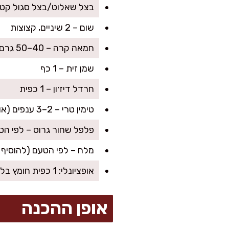
בצל שאלוט/בצל סגול קטן – 1, קצוץ דק 
שום – 2 שיניים, קצוצות
חמאה קרה – 40–50 גרם, חתוכה לקוביות
שמן זית – 1 כף
חרדל דיז׳ון – 1 כפית
טימין טרי – 2–3 ענפים (או 1/2 כפית טימין יבש)
פלפל שחור גרוס – לפי הט
מלח – לפי הטעם (להוסיף 
אופציונלי: 1 כפית חומץ בלסמי או מיץ לימון קטן לאיזון
אופן ההכנה