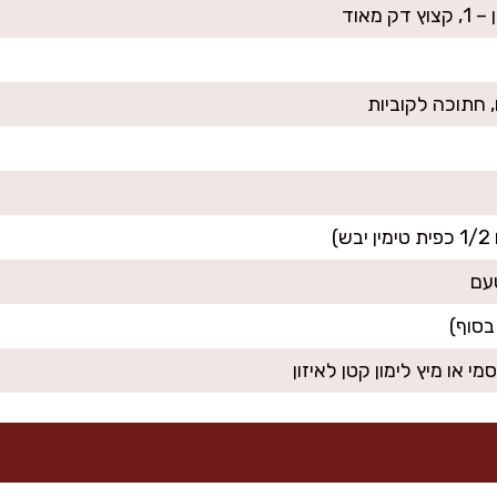
מאוד
עם
בסוף)