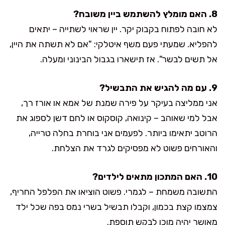
8. האם מומלץ להשתמש ביין משובח?
לא חובה לפתוח בקבוק יקר. יין שראוי לשתייה – יתאים
להפליא. שמעתי פעם משף איטלקי: "אם לא תשתה את היין,
אל תשים לבשר". אז תישארו בגבול הבינוני ומעלה.
9. עם מה להגיש את התבשיל?
אני ממליצה בעיקר על פירה שמנת של אמא או אורז רך,
אבל למי שאוהב – קינואה, קוסקוס או לחם דשן לספוג את
הרוטב יתאימו ביותר. לפעמים אני בוחרת בחלה טרייה,
והאורחים פשוט לא מפסיקים לגרד את הצלחת.
10. האם המתכון מתאים לילדים?
התשובה משמחת – לגמרי. פשוט הוציאו את הפלפל החריף,
צמצמו קצת בכמון, וקבלו תבשיל בשרי נמס בפה שכל ילד
מאושר יהיה מוכן לבקש תוספת.