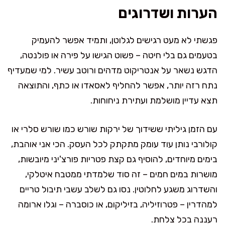
הערות ושדרוגים
פגשתי לא מעט רגישים לגלוטן, ותמיד אפשר להעמיק
בטעמים גם בלי חיטה – פשוט הגישו על פירה או פולנטה,
הדגש נשאר על אנטריקוט מדהים ורוטב עשיר. למי שמעדיף
נתח רזה יותר, אפשר להחליף לאסאדו או כתף, והתוצאה
תצא עדיין מושלמת ועתירת ניחוחות.
עם הזמן גיליתי ששידוך של ירקות שורש כמו שורש סלרי או
קולורבי נותן עוד עומק מתקתק לכל העסק. הכי אני אוהבת,
בימים מיוחדים, להוסיף גם קצת פטריות פורצ'יני מיובשות,
מושרות במים חמים – זה סוד שלמדתי ממטבח איטלקי,
והשדרוג משגע לחלוטין. נסו גם לשלב עשבי תיבול טריים
למהדרין – פטרוזיליה, בזיליקום, או כוסברה – וגלו ארומה
רעננה בכל צלחת.