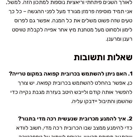
לאורך השנים פיתחתי וריאציות נוספות למתכון הזה. למשל,
אני תמיד מוסיפה פרמזן מגורד מעל לפני ההגשה – כל כך
טעים שזה פשוט משלים את כל המנה. אפשר גם לפרוס
לימון ולסחוט מעל מטחנת מיץ אחר אפייה לקבלת טוויסט
רענן ומרענן.
שאלות ותשובות
1. האם ניתן להשתמש בכרובית קפואה במקום טרייה?
כן, אפשר בהחלט להשתמש בכרובית קפואה. יש צורך
להפשיר אותה קודם ולייבש היטב בעזרת מגבת נקייה כדי
שהשמן והתיבול יידבקו עליה.
2. איך להמנע מכרובית שנעשית רכה מדי בתנור?
כדי להימנע ממצב שבו הכרובית רכה מדי, חשוב לוודא
שהתנור מחומם מראש, ובנוסף לשמור על טמפרטורה