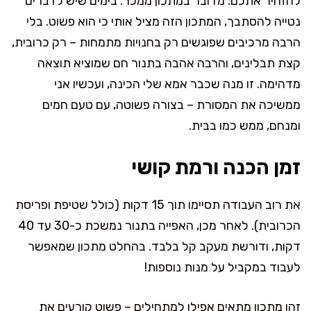
להזהיר אתכם: מדובר במתכון ממכר. בימים שיש לדברים
נטייה להסתבך, המתכון הזה מציל אותי כי הוא פשוט. בלי
הרבה מרכיבים שפוגשים רק בחנויות מתמחות – רק כרובית,
קצת תבלינים, והרבה אהבה בתנור חם שמוציא תוצאה
מדהימה. זו מנה שכבר אמא שלי הכינה, ועכשיו אני
ממשיכה את המסורת – בצורה פשוטה, עם טעם חמים
ומנחם, ממש כמו בבית.
זמן הכנה ורמת קושי
את רוב העבודה תסיימו תוך 15 דקות (כולל שטיפת ופריסת
הכרובית). לאחר מכן, האפייה בתנור נמשכת כ-30 עד 40
דקות, ודורשת מעקב קל בלבד. בהחלט מתכון שמאפשר
לעבוד במקביל על מנות נוספות!
זהו מתכון מתאים אפילו למתחילים – פשוט קורעים את