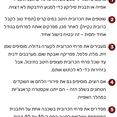
אפייה או תבנית סיליקון כדי למנוע הידבקות לא רצויה.
שוטפים את הכרובית היטב במים קרים (תמיד טוב לקבל
כרובית נקייה). לאחר מכן, מפרקים אותה לפרחים בגודל
אחיד יחסית – זה יבטיח בישול אחיד.
מעבירים את פרחי הכרובית לקערה גדולה, מוסיפים שמן
זית, מלח, פלפל, פפריקה ואבקת שום. מערבבים ידנית
עד שכל פרחי הכרובית מצופים היטב בתיבול, אבל
בזהירות כדי לא לכתוש אותם.
אם רוצים, מוסיפים גם את פירורי הלחם או השקדים
הטחונים בשלב הזה – הם ייתנו אקסטרה קראנצ'יות
במהלך האפייה.
מסדרים את פרחי הכרובית בשכבה אחת על התבנית
המחוממת ושולחים לתנור החם ל-30 עד 40 דקות.