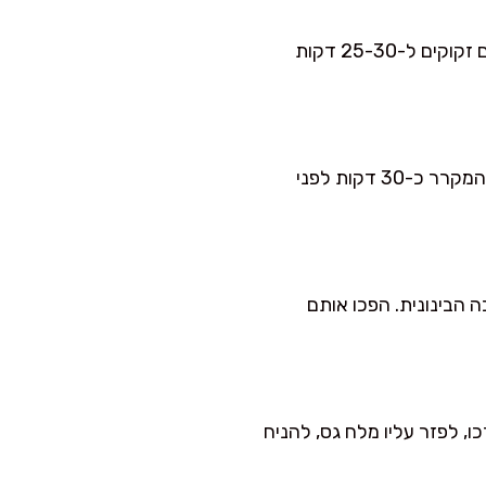
כן. חצילים קטנים יתאימו גם הם, רק שכדאי לשים לב שהם מוכנים מהר יותר. לרוב, חצילים קטנים זקוקים ל-25-30 דקות
כן, אפשר בהחלט להקפיא את החצילים הקלויים לאחר האפייה. רק זכרו להוציא את התערובת מהמקרר כ-30 דקות לפני
 הבינונית. הפכו אותם
, לפזר עליו מלח גס, להניח