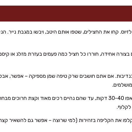
ל-200 מעלות צלזיוס. קחו את החצילים, שטפו אותם היטב, ויבשו במגבת נייר.
 בצורה אחידה, חוררו כל חציל כמה פעמים בעזרת מזלג או קיסם 
נדיבות. אם אתם חושבים שרק טיפה שמן מספיקה – אפשר, אבל מנ
מושלמים.
הכניסו את התבנית לתנור ואפו 30-40 דקות, עד שהם נהיים רכים מאוד וקצת ח
לקלוף.
לפו את הקליפה בזהירות (למי שרוצה – אפשר גם להשאיר קצת