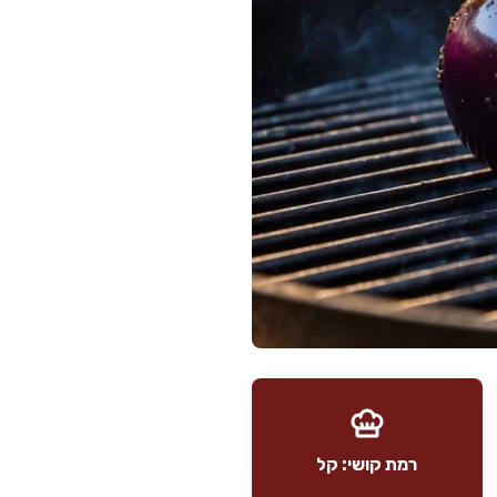
רמת קושי: קל