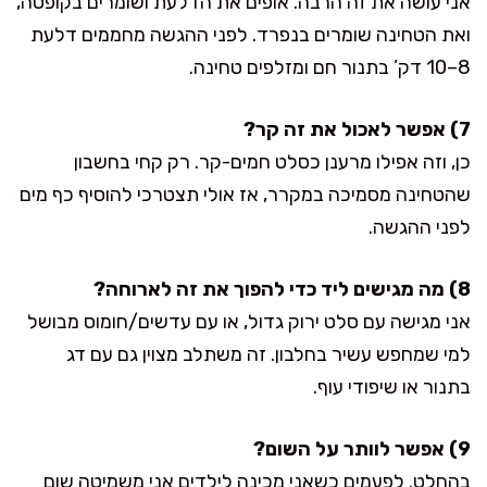
אני עושה את זה הרבה. אופים את הדלעת ושומרים בקופסה,
ואת הטחינה שומרים בנפרד. לפני ההגשה מחממים דלעת
8–10 דק’ בתנור חם ומזלפים טחינה.
7) אפשר לאכול את זה קר?
כן, וזה אפילו מרענן כסלט חמים-קר. רק קחי בחשבון
שהטחינה מסמיכה במקרר, אז אולי תצטרכי להוסיף כף מים
לפני ההגשה.
8) מה מגישים ליד כדי להפוך את זה לארוחה?
אני מגישה עם סלט ירוק גדול, או עם עדשים/חומוס מבושל
למי שמחפש עשיר בחלבון. זה משתלב מצוין גם עם דג
בתנור או שיפודי עוף.
9) אפשר לוותר על השום?
בהחלט. לפעמים כשאני מכינה לילדים אני משמיטה שום