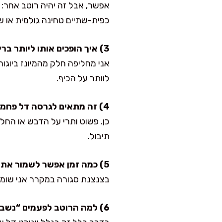
אפשר, אבל זה יהיה רוטב אחר: יות
כפית-שתיים טחינה גולמית או שמ
3) איך הופכים אותו ליותר בריא?
אני מחליפה חלק מהמיונז ביוגור
לוותר על הכיף.
4) זה מתאים לגרסה דל פחמימות?
כן. פשוט ותרי על הדבש או החל
תיבול.
5) כמה זמן אפשר לשמור את הרוטב?
בצנצנת סגורה במקרר אני שומרת 3–4 ימים. אם השתמשת ביוגורט טרי ומיונז חדש, לרוב הוא נשאר מעולה עד ה
6) למה הרוטב לפעמים “נשבר” או נהיה נוזלי?