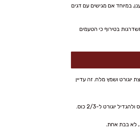
נן, במיוחד אם מגישים עם דגים
אכול מיד, אבל 20–30 דקות במקרר משדרגות בטירוף כי הטעמים
 יוגורט ושמץ מלח. זה עדיין