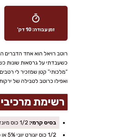
זמן עבודה: 10 דק'
רוטב רויאל הוא אחד הדברים היו
כשעבדתי על גרסאות שונות כשפית
“מלכותי” קטן שמזכיר לי רטבים
ואפילו כרוטב לטבילה של ירקות
רשימת מרכיבי
בסיס קרמי:
1/2 כוס מיונז איכותי (אפשר גם מיונז קל לגרסה יותר בריא)
1/2 כוס יוגורט יווני 5% או סקיר (למרקם עשיר בחלבון)