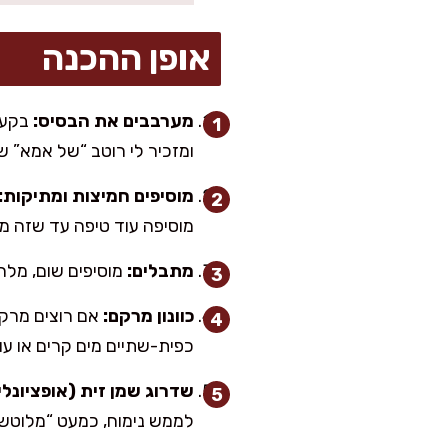
אופן ההכנה
מערבבים את הבסיס:
בקערה
ומזכיר לי רוטב “של אמא” ש
מוסיפים חמיצות ומתיקות:
מוסיפה עוד טיפה עד שזה מר
מתבלים:
מוסיפים שום, מלח, פלפל ופפריקה. מערבבים
כוונון מרקם:
אם רוצים מרקם 
כפית-שתיים מים קרים או עוד 
שדרוג שמן זית (אופציונלי)
לממש נימוח, כמעט “מלוטש”,