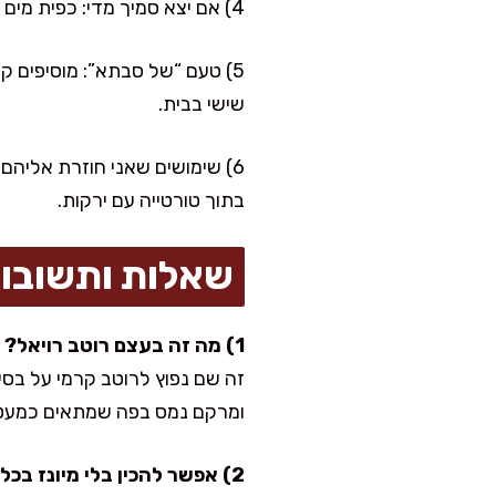
4) אם יצא סמיך מדי: כפית מים קרים בכל פעם. חשוב לערבב אחרי כל כפית כדי לא לדלל יותר מדי.
5) טעם “של סבתא”: מוסיפים ק
שישי בבית.
6) שימושים שאני חוזרת אליהם
בתוך טורטייה עם ירקות.
שאלות ותשובו
1) מה זה בעצם רוטב רויאל?
זה שם נפוץ לרוטב קרמי על בסיס
ומרקם נמס בפה שמתאים כמעט 
2) אפשר להכין בלי מיונז בכלל?