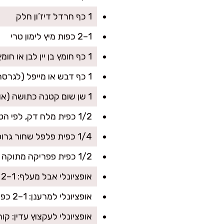
1 כף חרדל דיז’ון חלק
1–2 כפות מיץ לימון טרי
1 כף חומץ בן יין לבן או חומץ תפוחים
1 כף דבש או מייפל (לגרסה דל פחמימות אפשר להחליף בממתיק מתאים)
1 שן שום קטנה כתושה (או 1/2 כפית אבקת שום)
1/2 כפית מלח דק, לפי הטעם
1/4 כפית פלפל שחור גרוס
1/2 כפית פפריקה מתוקה
אופציונלי אבל מעלף: 1–2 כפות שמן זית עדין (להברקה ומרקם יותר נמס בפה)
אופציונלי למרענן: 1–2 כפות שמיר/פטרוזיליה קצוצים דק
אופציונלי לעקצוץ עדין: קו