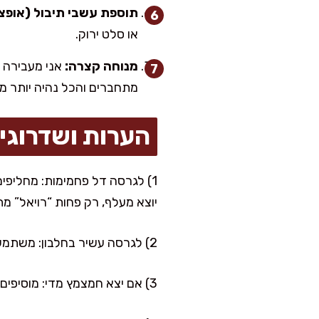
תוספת עשבי תיבול (אופציו
או סלט ירוק.
מנוחה קצרה:
מתחברים והכל נהיה יותר מ
הערות ושדרוגי
1) לגרסה דל פחמימות: מחליפים
יוצא מעלף, רק פחות “רויאל” מת
2) לגרסה עשיר בחלבון: משתמשים בסקיר/יוגורט יווני סמיך, ואפשר להקטין את המיונז ל-1/3 כוס ולהגדיל יוגורט ל-2/3 כוס.
3) אם יצא חמצמץ מדי: מוסיפים חצי כפית דבש או עוד כף מיונז. בבית אני תמיד מתקנת בעדינות, לא בבת אחת.