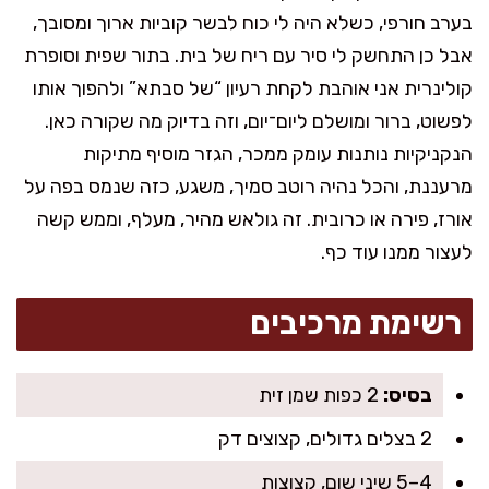
בערב חורפי, כשלא היה לי כוח לבשר קוביות ארוך ומסובך,
אבל כן התחשק לי סיר עם ריח של בית. בתור שפית וסופרת
קולינרית אני אוהבת לקחת רעיון “של סבתא” ולהפוך אותו
לפשוט, ברור ומושלם ליום־יום, וזה בדיוק מה שקורה כאן.
הנקניקיות נותנות עומק ממכר, הגזר מוסיף מתיקות
מרעננת, והכל נהיה רוטב סמיך, משגע, כזה שנמס בפה על
אורז, פירה או כרובית. זה גולאש מהיר, מעלף, וממש קשה
לעצור ממנו עוד כף.
רשימת מרכיבים
בסיס:
2 כפות שמן זית
2 בצלים גדולים, קצוצים דק
4–5 שיני שום, קצוצות