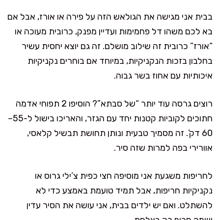
בבית אני מגישה את הגולאש הזה על פירה או אורז, אבל אם
בא לכם משהו דל פחמימות ועדיין מפנק, כרובית מעוכה או
“אורז” כרובית זה שילוב מושלם. זה גם יוצא יחסית עשיר
בחלבון בזכות הנקניקיות, במיוחד אם בוחרים נקניקיות
איכותיות עם אחוז בשר גבוה.
רוצים גרסה עוד יותר “של סבתא”? הוסיפו 2 תפוחי אדמה
חתוכים לקוביות קטנות יחד עם הגזר, והאריכו בישול ל-55–
60 דק’. זה מסמיך טבעית ונותן תחושת תבשיל קלאסי,
אוורירי בפה למרות שזה סיר.
לחריפות משגעת אני מוסיפה חצי כפית צ’ילי גרוס או
נקניקיות חריפות, אבל תמיד טועמת באמצע כדי לא
להשתלט. ואם יש ילדים בבית, אני עושה את הסיר עדין
ושמה חריף רק בצלחת.