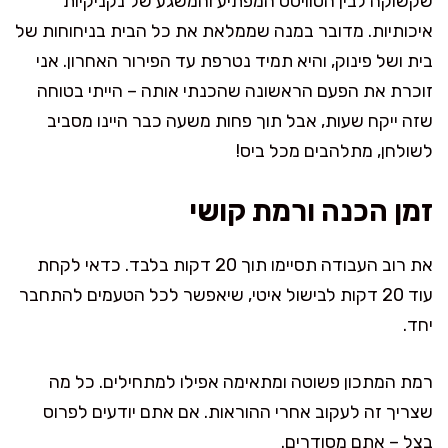
שקשוקה לבין הטוויסט המפתיע והמשגע של נקניקיות
איכותיות. מדובר במנה שממלאת את כל הבית בניחוחות של
בית ושל פינוק, והיא תמיד נטרפת עד הפירור האחרון. אני
זוכרת את הפעם הראשונה שהכנתי אותה – הייתי בטוחה
שזה ייקח שעות, אבל תוך פחות משעה כבר היינו מסביב
לשולחן, מתלהבים מכל ביס!
זמן הכנה ורמת קושי
את רוב העבודה תסיימו תוך 20 דקות בלבד. כדאי לקחת
עוד 20 דקות לבישול איטי, שיאפשר לכל הטעמים להתחבר
יחד.
רמת המתכון פשוטה ומתאימה אפילו למתחילים. כל מה
שצריך זה לעקוב אחרי ההוראות. אם אתם יודעים לפרוס
בצל – אתם מסודרים.