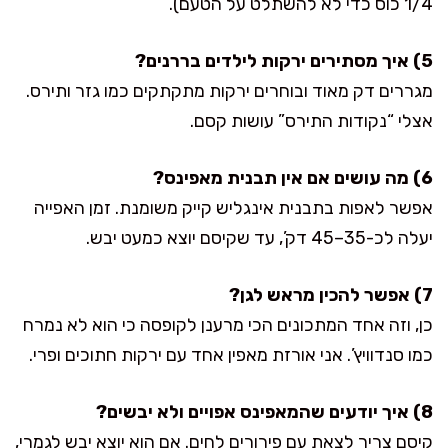
1/4 כוס כדי לא להשתלט על הטעם).
5) איך מסתירים ירקות לילדים בררנים?
מגררים דק מאוד ובוחרים ירקות מתקתקים כמו גזר ותירס.
אצלי “נקודות התירס” עושות קסם.
6) מה עושים אם אין תבנית מאפינס?
אפשר לאפות בתבנית אינגליש קייק משומנת. זמן האפייה
יעלה לכ-35–45 דק’, עד שקיסם יוצא כמעט יבש.
7) אפשר להכין מראש לגן?
כן, וזה אחד המתכונים הכי מרענן לקופסה כי הוא לא נמרח
כמו סנדוויץ’. אני אורזת מאפין אחד עם ירקות חתוכים ופרי.
8) איך יודעים שהמאפינס אפויים ולא יבשים?
קיסם צריך לצאת עם פירורים לחים. אם הוא יוצא יבש לגמרי,