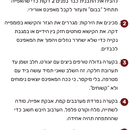
להניח את התבנית כבר בפנים 2 דקות כדי שהאפייה
תתחיל “בבום” ותעזור לקבל מאפינס אוורירי.
מכינים את הירקות: מגררים את הגזר והקישוא בפומפייה
דקה. את הקישוא סוחטים חזק בין הידיים או במגבת
נקייה כדי שלא ישחרר נוזלים ויהפוך את המאפינס
לכבדים.
בקערה גדולה טורפים ביצים עם יוגורט, חלב ושמן עד
תערובת חלקה. זה השלב שאני תמיד עושה ביד עם
מטרפה, בלי מיקסר, כי ככה המאפינס יוצאים נימוחים
ולא “קשוחים”.
בקערה נפרדת מערבבים קמח, אבקת אפייה, סודה
לשתייה, מלח וקורט פלפל. הערבוב היבש חשוב כדי
שההתפחה תהיה אחידה.