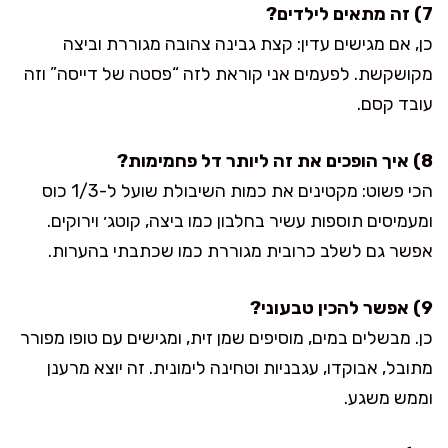
7) זה מתאים לילדים?
כן, אם מגישים עדין: קצת גבינה צהובה מגוררת וביצה
מקושקשת. לפעמים אני קוראת לזה “פסטה של דייסה” וזה
עובד קסם.
8) איך הופכים את זה ליותר דל פחמימות?
הכי פשוט: מקטינים את כמות השיבולת שועל ל-1/3 כוס
ומעמיסים תוספות עשיר בחלבון כמו ביצה, קוטג׳ וירוקים.
אפשר גם לשלב כרובית מגוררת כמו שכתבתי בהערות.
9) אפשר להכין טבעוני?
כן. מבשלים במים, מוסיפים שמן זית, ומגישים עם טופו מפורר
מתובל, אבוקדו, עגבניות וטחינה לימונית. זה יוצא מרענן
וממש משגע.