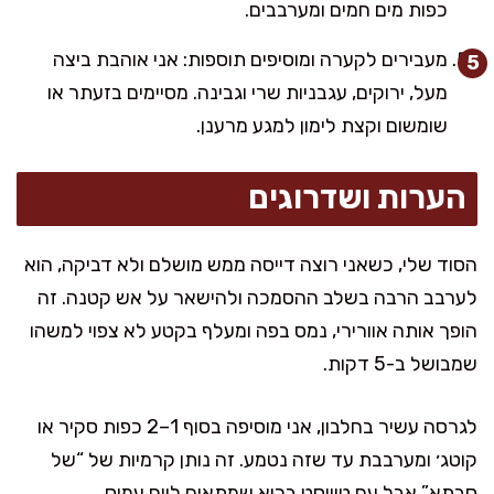
כפות מים חמים ומערבבים.
מעבירים לקערה ומוסיפים תוספות: אני אוהבת ביצה
מעל, ירוקים, עגבניות שרי וגבינה. מסיימים בזעתר או
שומשום וקצת לימון למגע מרענן.
הערות ושדרוגים
הסוד שלי, כשאני רוצה דייסה ממש מושלם ולא דביקה, הוא
לערבב הרבה בשלב ההסמכה ולהישאר על אש קטנה. זה
הופך אותה אוורירי, נמס בפה ומעלף בקטע לא צפוי למשהו
שמבושל ב-5 דקות.
לגרסה עשיר בחלבון, אני מוסיפה בסוף 1–2 כפות סקיר או
קוטג׳ ומערבבת עד שזה נטמע. זה נותן קרמיות של “של
סבתא” אבל עם טוויסט בריא שמתאים ליום עמוס.