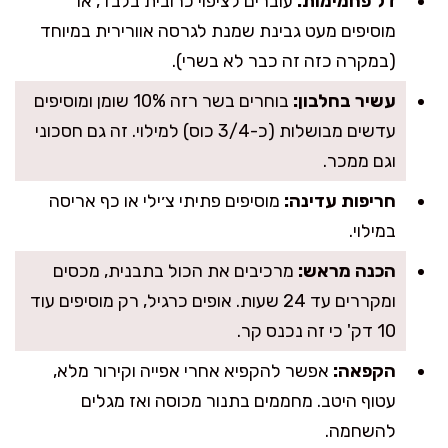
דל פחמימות:
עוברים לציפוי כרובית בלבד, או
מוסיפים מעט גבינת שמנת לגרסה אוורירית במיוחד
(במקרה כזה זה כבר לא בשרי).
עשיר בחלבון:
בוחרים בשר רזה 10% שומן ומוסיפים
עדשים מבושלות (כ-3/4 כוס) למילוי. זה גם חסכוני
וגם ממכר.
חריפות עדינה:
מוסיפים פתיתי צ׳ילי או כף אריסה
במילוי.
הכנה מראש:
מרכיבים את הכול בתבנית, מכסים
ומקררים עד 24 שעות. אופים כרגיל, רק מוסיפים עוד
10 דק' כי זה נכנס קר.
הקפאה:
אפשר להקפיא אחרי אפייה וקירור מלא,
עטוף היטב. מחממים בתנור מכוסה ואז מגלים
להשחמה.