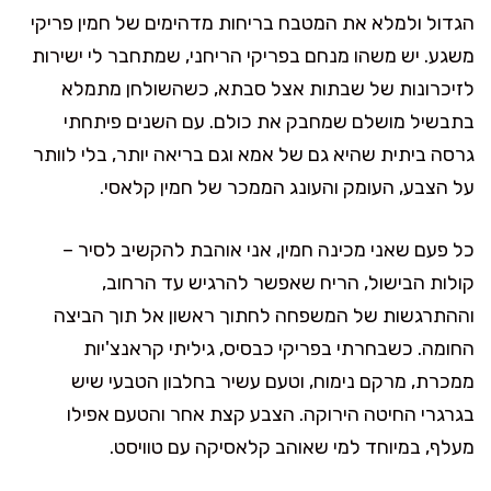
הגדול ולמלא את המטבח בריחות מדהימים של חמין פריקי
משגע. יש משהו מנחם בפריקי הריחני, שמתחבר לי ישירות
לזיכרונות של שבתות אצל סבתא, כשהשולחן מתמלא
בתבשיל מושלם שמחבק את כולם. עם השנים פיתחתי
גרסה ביתית שהיא גם של אמא וגם בריאה יותר, בלי לוותר
על הצבע, העומק והעונג הממכר של חמין קלאסי.
כל פעם שאני מכינה חמין, אני אוהבת להקשיב לסיר –
קולות הבישול, הריח שאפשר להרגיש עד הרחוב,
וההתרגשות של המשפחה לחתוך ראשון אל תוך הביצה
החומה. כשבחרתי בפריקי כבסיס, גיליתי קראנצ'יות
ממכרת, מרקם נימוח, וטעם עשיר בחלבון הטבעי שיש
בגרגרי החיטה הירוקה. הצבע קצת אחר והטעם אפילו
מעלף, במיוחד למי שאוהב קלאסיקה עם טוויסט.