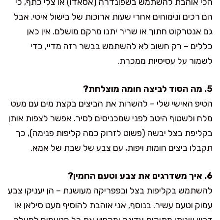
הכי אוהבת להשתמש בשפונדרה (אסאדו) או צלי כתף, כי
הם רכים ונימוחים אחרי שעות ארוכות של בישול איטי. אבל
גם אנטרקוט חתוך או שריר יתנו מרקם מושלם. אין כאן
כללים – רק חשוב לא להשתמש בבשר רזה מדיי, כדי
לשמור על עסיסיות ממכרת.
5. מה הסוד לביצה חומה מוצלחת?
הטיפ האישי שלי – להשרות את הביצים בקצת מים עם מעט
מלח ולשטוף היטב לפני שמכניסים לסיר. אפשר לצפות אותן
בקליפת בצל יבשה (פשוט לזרוק כמה קליפות פנימה), כך
תקבלו ביצים חומות ויפות, עם צבע של שבת של אמא.
6. איך משדרגים את צבע וטעם החמין?
להשתמש בקליפות בצל ובפפריקה מעושנת – הן יעניקו צבע
עמוק וטעם עשיר. בנוסף, אני אוהבת להוסיף מעט סילאן או
דבש שנותן מתיקות עדינה ומקפיץ את כל הטעמים למעלה.