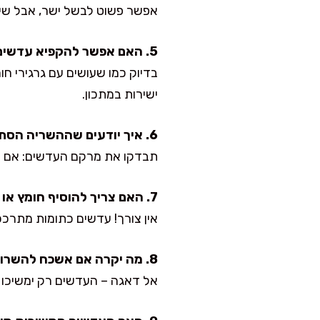
אפשר פשוט לבשל ישר, אבל שימ
5. האם אפשר להקפיא עדשים מושרות?
בדיוק כמו שעושים עם גרגירי ח
ישירות במתכון.
6. איך יודעים שההשריה הסתיימה?
תבדקו את מרקם העדשים: אם הן 
7. האם צריך להוסיף חומץ או לימון להשריה כמו שעושים עם קטניות אחרות?
אין צורך! עדשים כתומות מתרככ
8. מה יקרה אם אשכח להשרות יותר מדי זמן?
אל דאגה – העדשים רק ימשיכו ל