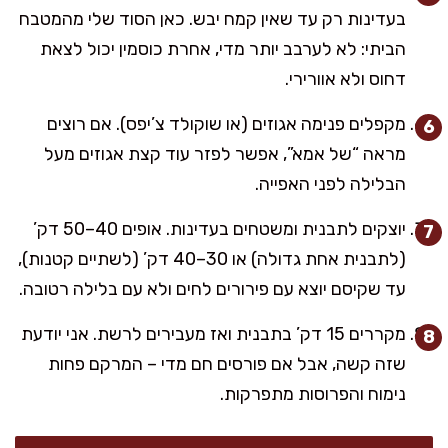
בעדינות רק עד שאין קמח יבש. כאן הסוד שלי מהמטבח
הביתי: לא לערבב יותר מדי, אחרת כוסמין יכול לצאת
דחוס ולא אוורירי.
מקפלים פנימה אגוזים (או שוקולד צ’יפס). אם רוצים
מראה “של אמא”, אפשר לפזר עוד קצת אגוזים מעל
הבלילה לפני האפייה.
יוצקים לתבנית ומשטחים בעדינות. אופים 40–50 דק’
(לתבנית אחת גדולה) או 30–40 דק’ (לשתיים קטנות),
עד שקיסם יוצא עם פירורים לחים ולא עם בלילה רטובה.
מקררים 15 דק’ בתבנית ואז מעבירים לרשת. אני יודעת
שזה קשה, אבל אם פורסים חם מדי – המרקם פחות
נימוח והפרוסות מתפרקות.