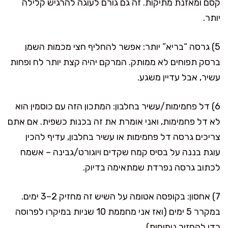
קסם ומאזנת מתיקות. זה גם גורם לעוגה להרגיש קלילה
יותר.
5) גרסה “בריא” יותר: אפשר להחליף חצי מכמות השמן
ברסק תפוחים לא ממותק. המרקם יהיה קצת יותר לח ופחות
עשיר, אבל עדיין משגע.
6) דל פחמימות/עשיר בחלבון: המתכון הזה עם כוסמין הוא
לא דל פחמימות, ואני אומרת את זה בכנות כשפית. אם אתם
צריכים גרסה דל פחמימות או עשיר בחלבון, עדיף להכין
עוגת בננה על בסיס קמח שקדים ויוגורט/גבינה – אשמח
לכתוב גרסה נפרדת שמתאימה בדיוק.
7) אחסון: בקופסה אטומה על השיש זה מחזיק 2–3 ימים.
במקרר 5 ימים (ואז אני מחממת 10 שניות במיקרו לפרוסה
כדי להחזיר נימוחות).