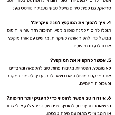
אפשר להוסיף מעט יותר סוכר חום או להשתמש בעוד רוטב
טריאקי. גם כפית סירופ מייפל טבעי מעניקה טוויסט מעניין.
4. איך להפוך את המוקפץ למנה עיקרית?
תוכלו להוסיף למנה טופו מוקפץ, חתיכות חזה עוף או חומוס
מבושל כדי להפוך אותה לעיקרית. מגישים עם אורז מוקפץ
או נודלס, וזה מושלם.
5. אפשר להקפיא את המוקפץ?
לא מומלץ. הפטריות מגיבות פחות טוב להקפאה ומאבדים
את המרקם המושלם. אם נשאר לכם, עדיף לשמור במקרר
ולאכול תוך יומיים.
6. איזה רוטב אפשר להוסיף כדי להעניק יותר חריפות?
מי שאוהב חריף יכול להוסיף טיפה של סריראצ'ה, צ'ילי גרוס
או רוטב צ'ילי מתוק עם טיפת טבסקו.