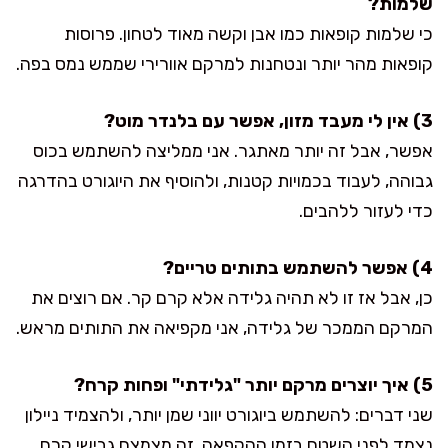
שלמות?
כי שלמות קופאות כמו אבן וקשה מאוד לטחון. פרוסות
קופאות מהר יותר ונטחנות למרקם אוורירי שממש נמס בפה.
3) אין לי מעבד מזון, אפשר עם בלנדר מוט?
אפשר, אבל זה יותר מאתגר. אני ממליצה להשתמש בכוס
גבוהה, לעבוד בכמויות קטנות, ולהוסיף את היוגורט בהדרגה
כדי לעזור ללהבים.
4) אפשר להשתמש בתותים טריים?
כן, אבל אז זו לא תהיה גלידה אלא קרם קר. אם רוצים את
המרקם הממכר של גלידה, אני מקפיאה את התותים מראש.
5) איך יוצרים מרקם יותר "גלידתי" ופחות קרח?
שני דברים: להשתמש ביוגורט יווני שמן יותר, ולהצמיד ניילון
נצמד לפני השטח בזמן ההקפאה. זה מצמצם גבישי קרח