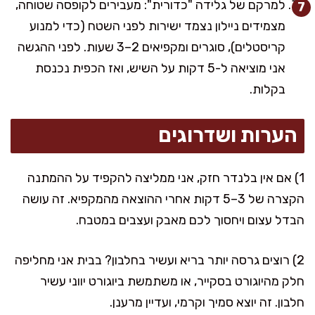
למרקם של גלידה "כדורית": מעבירים לקופסה שטוחה,
מצמידים ניילון נצמד ישירות לפני השטח (כדי למנוע
קריסטלים), סוגרים ומקפיאים 2–3 שעות. לפני ההגשה
אני מוציאה ל-5 דקות על השיש, ואז הכפית נכנסת
בקלות.
הערות ושדרוגים
1) אם אין בלנדר חזק, אני ממליצה להקפיד על ההמתנה
הקצרה של 3–5 דקות אחרי ההוצאה מהמקפיא. זה עושה
הבדל עצום ויחסוך לכם מאבק ועצבים במטבח.
2) רוצים גרסה יותר בריא ועשיר בחלבון? בבית אני מחליפה
חלק מהיוגורט בסקייר, או משתמשת ביוגורט יווני עשיר
חלבון. זה יוצא סמיך וקרמי, ועדיין מרענן.