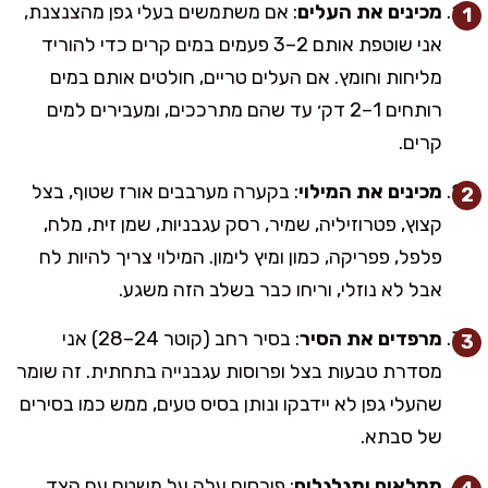
מכינים את העלים
: אם משתמשים בעלי גפן מהצנצנת,
אני שוטפת אותם 2–3 פעמים במים קרים כדי להוריד
מליחות וחומץ. אם העלים טריים, חולטים אותם במים
רותחים 1–2 דק׳ עד שהם מתרככים, ומעבירים למים
קרים.
מכינים את המילוי
: בקערה מערבבים אורז שטוף, בצל
קצוץ, פטרוזיליה, שמיר, רסק עגבניות, שמן זית, מלח,
פלפל, פפריקה, כמון ומיץ לימון. המילוי צריך להיות לח
אבל לא נוזלי, וריחו כבר בשלב הזה משגע.
מרפדים את הסיר
: בסיר רחב (קוטר 24–28) אני
מסדרת טבעות בצל ופרוסות עגבנייה בתחתית. זה שומר
שהעלי גפן לא יידבקו ונותן בסיס טעים, ממש כמו בסירים
של סבתא.
ממלאים ומגלגלים
: פורסים עלה על משטח עם הצד