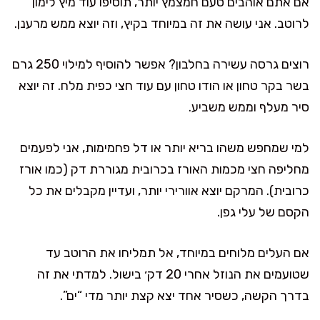
אם אתם אוהבים טעם חמצמץ יותר, תוסיפו עוד מיץ לימון
לרוטב. אני עושה את זה במיוחד בקיץ, וזה יוצא ממש מרענן.
רוצים גרסה עשירה בחלבון? אפשר להוסיף למילוי 250 גרם
בשר בקר טחון או הודו טחון עם עוד חצי כפית מלח. זה יוצא
סיר מעלף וממש משביע.
למי שמחפש משהו בריא יותר או דל פחמימות, אני לפעמים
מחליפה חצי מכמות האורז בכרובית מגוררת דק (כמו אורז
כרובית). המרקם יוצא אוורירי יותר, ועדיין מקבלים את כל
הקסם של עלי גפן.
אם העלים מלוחים במיוחד, אל תמליחו את הרוטב עד
שטועמים את הנוזל אחרי 20 דק׳ בישול. למדתי את זה
בדרך הקשה, כשסיר אחד יצא קצת יותר מדי “ים”.