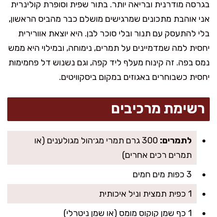
בגרסה מודרנית ובריאה יותר. בתור שפית וסופרת קולינרית
אני אוהבת מתכונים שמרגישים מושלם כבר מהביס הראשון,
בלי להתעסק עם תנור ובלי סוכר לבן. היא יוצאת אוורירית
יחסית למה שמדמיינים על תמרים, נימוחה, ובמילוי היא ממש
נמס בפה. זה קינוח מעלף ליד קפה, וגם נשנוש דל פחמימות
יחסית כשבוחרים באגוזים במקום ביסקוויטים.
רשימת מרכיבים
לתמרים:
300 גרם תמרי מג׳הול מגולענים (או
תמרים רכים אחרים)
3 כפות מים חמים
1 כפית תמצית וניל איכותית
1 כף שמן קוקוס מומס (או שמן ניטרלי)