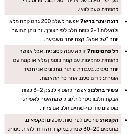
מעדיפה שילוב של אריתריטול ומונק פרוט כדי
להפחית טעם לוואי.
רוצה יותר בריא?
אפשר לשלב 200 גרם קמח מלא
ולהעלות 1–2 כפות חלב לפי הצורך. זה נותן תחושה
יותר "של אמא", קצת יותר משביעה.
דל פחמימות?
זו לא עוגה קטוגנית, אבל אפשר
להפחית פחמימות עם קמח כוסמין מלא או קמח עם
יותר סיבים. בעבודת פיתוח מתכונים אני תמיד
אומרת: קודם טעם, אחר כך התאמות.
עשיר בחלבון
: אפשר להוסיף לבצק 2–3 כפות
אבקת חלבון ניטרלית/וניל שמתאימה לאפייה.
מוסיפים עוד כף-שתיים חלב אם צריך.
הקפאה
: פורסים לפרוסות, עוטפים ומקפיאים.
מחממים 20–30 שניות במיקרו וזה חוזר להיות נימוח.