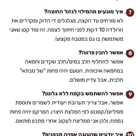
איך מונעים מהמילוי לנזול החוצה?
לא מורחים עד הקצה, מגלגלים די הדוק ומקררים את
הרולדה 10 דקות לפני חיתוך לצמה. זה סוד קטן שאני
משתמשת בו גם במטבח מקצועי.
אפשר להכין פרווה?
אפשר להחליף חלב במים/חלב שקדים וחמאה
במחמאה איכותית. הטעם יהיה פחות "של סבתא"
חלבית, אבל עדיין מושלם.
אפשר להשתמש בקמח ללא גלוטן?
אפשר, אבל צריך תערובת ייעודית לשמרים ותוספת
פסיליום/קסנטן לפי המלצת היצרן. המרקם יהיה פחות
נמתח, ולכן אני ממליצה לעקוב אחרי מתכון מותאם.
איך יודעים שהעוגה אפויה מבפנים?