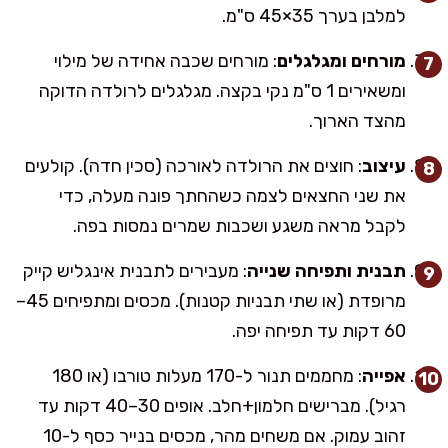
למלבן בערך 35×45 ס"מ.
מורחים ומגלגלים
: מורחים שכבה אחידה של מילוי
ומשאירים 1 ס"מ נקי בקצה. מגלגלים לרולדה הדוקה
מהצד הארוך.
עיצוב
: חוצים את הרולדה לאורכה (סכין חדה). קולעים
את שני החצאים לצמה כשהחתך פונה מעלה, כדי
לקבל מראה משגע ושכבות שמרים נמסות בפה.
תבנית ותפיחה שנייה
: מעבירים לתבנית אינגליש קייק
מרופדת (או שתי תבניות קטנות). מכסים ומתפיחים 45–
60 דקות עד תפיחה יפה.
אפייה
: מחממים תנור ל-170 מעלות טורבו (או 180
רגיל). מברישים חלמון+חלב. אופים 30–40 דקות עד
זהוב עמוק. אם משחים מהר, מכסים בנייר כסף ל-10