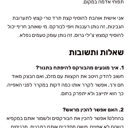
תפוחי אדמה במקום.
אני אישית אוהבת להוסיף קצת תרד טרי קצוץ לתערובת
הגבינות, זה נותן רעננות ויופי לבורקס. מי שאוהב חריף יכול
להוסיף קמצוץ צ'ילי גרוס, זה נותן עומק טעמים נפלא.
שאלות ותשובות
1. איך מונעים מהבורקס להיפתח בתנור?
חשוב להדק היטב את הקצוות עם מזלג, ואם הבצק מאוד
חם ורך, אפשר לקרר אותו כמה דקות במקרר לפני האפייה.
כך הוא יתייצב ולא יתפרק בחום.
2. האם אפשר להכין מראש?
בהחלט! אפשר להכין את הבורקסים ולשמור אותם במקפיא
כשהם לא אפויים. פשוט מסדרים אותם בתבנית, מכניסים