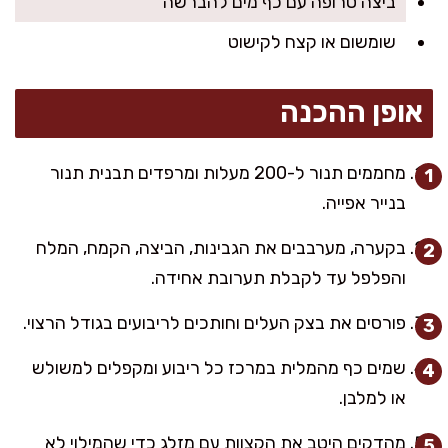
ביצה טרופה עם כף מים להברשה
שומשום או קצח לקישוט
אופן ההכנה
מחממים תנור ל-200 מעלות ומרפדים תבנית תנור
בנייר אפייה.
בקערה, מערבבים את הגבינות, הביצה, הקמח, המלח
והפלפל עד לקבלת תערובת אחידה.
פורסים את בצק העלים וחותכים לריבועים בגודל הרצוי.
שמים כף מהמלית במרכז כל ריבוע ומקפלים למשולש
או למלבן.
מהדקים היטב את הקצוות עם מזלג כדי שהמילוי לא