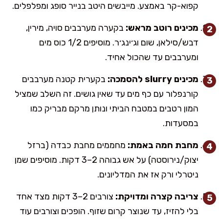
קפוא-קר באמצע. מייבשים היטב בנייר סופג ומפלפלים.
מכינים רוטב מראש:
בקערה מערבבים סויה, מירין,
דבש/סילאן, שום וג׳ינג׳ר. מוסיפים 1/2 כוס מים
ומערבבים עד שהכול אחיד.
מכינים slurry להסמכה:
בקערית קטנה מערבבים
קורנפלור עם כף מים עד שאין גושים. זה השלב שמציל
המון רטבים במטבח הביתי ונותן מרקם מבריק כמו
במסעדות.
מחבת חמה באמת:
מחממים מחבת כבדה (ברזל
יצוק/נירוסטה) על אש גבוהה 2–3 דקות. מוסיפים שמן
ניטרלי ורק אז את המדליונים.
צריבה קצרה ומדויקת:
צורבים 2–3 דקות מצד אחד
בלי להזיז, עד שנוצר קרום שזוף. הופכים וצורבים עוד