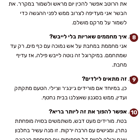
את הרוטב אפשר להכין יום מראש ולשמור במקרר. את
הבשר אני מעדיפה לצרוב ממש לפני ההגשה כדי
לשמור על מרקם מושלם.
איך מחממים שאריות בלי לייבש?
אני מחממת במחבת על אש נמוכה עם כף מים, רק עד
שמתחמם. במיקרוגל זה נוטה לייבש פילה, אז עדיף
מחבת.
זה מתאים לילדים?
כן, במיוחד אם מורידים ג׳ינג׳ר וצ׳ילי. הטעם מתקתק
ועדין, ממש בסגנון שאצלנו בבית נחטף.
אפשר להפוך את זה ליותר בריא?
בטח. מורידים מעט דבש, משתמשים בסויה מופחתת
נתרן, ומגישים עם הרבה ירקות. זו מנה עשיר בחלבון
שגם יכולה להיות דל פחמימות עם התוספת הנכונה.