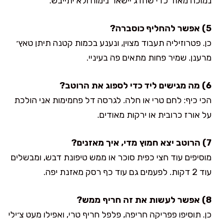
נמוכה מאוד כדי שהדג יישאר נימוח ולא יתייבש.
5) אפשר להחליף כוסברה?
כן. פטרוזיליה תעבוד מצוין, ונענע בכמות קטנה תיתן טאץ׳
מרענן. שמיר פחות מתאים פה בעיניי.
6) מה מגישים ליד כדי לספוג את הרוטב?
הכי כיף: לחם טרי או חלה. לגרסה דל פחמימות אני הולכת
על אורז כרובית או ירקות מאודים.
7) הרוטב יצא חמוץ מדי, איך מאזנים?
מוסיפים עוד חצי כפית סוכר או ממש טיפונת דבש, ומבשלים
עוד 2 דקות. לפעמים גם עוד כף רסק מאזנת יפה.
8) אפשר לעשות את זה חריף ממש?
כן. תוסיפו פפריקה חריפה, פלפל חריף טרי, ואפילו מעט צ׳ילי