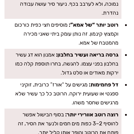
נמוכה, ולא לערבב בכף. ניעור סיר עושה עבודה
נהדרת.
רוטב יותר “של אמא”:
מוסיפים חצי כפית כורכום
וקמצוץ קינמון. זה נותן עומק ביתי שאני מכירה
מהמטבח של אמא.
גרסה בריאה ועשיר בחלבון:
אמנון הוא דג עשיר
בחלבון בפני עצמו. להגשה, בחרו תוספת קלה כמו
ירקות מאודים או סלט גדול.
דל פחמימות:
מגישים על “אורז” כרובית, זוקיני
ספגטי או שעועית ירוקה. הרוטב כל כך עשיר שלא
מרגישים שחסר משהו.
רוצה רוטב אוורירי יותר:
בסוף הבישול אפשר
להוסיף 2–3 כפות מים חמים ולנער את הסיר, זה
פותח את הרוטב והופך אותו קליל יותר.