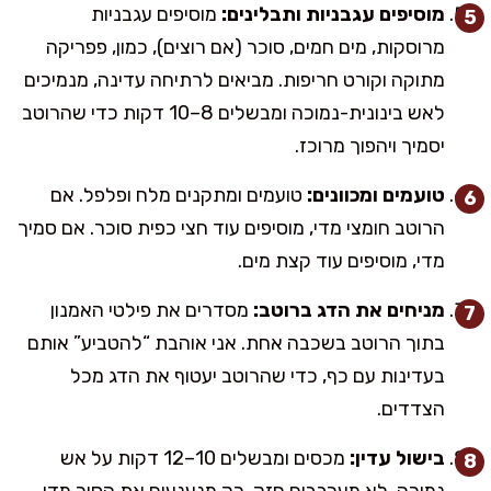
מוסיפים עגבניות ותבלינים:
מוסיפים עגבניות
מרוסקות, מים חמים, סוכר (אם רוצים), כמון, פפריקה
מתוקה וקורט חריפות. מביאים לרתיחה עדינה, מנמיכים
לאש בינונית-נמוכה ומבשלים 8–10 דקות כדי שהרוטב
יסמיך ויהפוך מרוכז.
טועמים ומכוונים:
טועמים ומתקנים מלח ופלפל. אם
הרוטב חומצי מדי, מוסיפים עוד חצי כפית סוכר. אם סמיך
מדי, מוסיפים עוד קצת מים.
מניחים את הדג ברוטב:
מסדרים את פילטי האמנון
בתוך הרוטב בשכבה אחת. אני אוהבת “להטביע” אותם
בעדינות עם כף, כדי שהרוטב יעטוף את הדג מכל
הצדדים.
בישול עדין:
מכסים ומבשלים 10–12 דקות על אש
נמוכה. לא מערבבים חזק, רק מנענעים את הסיר מדי