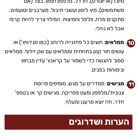
מיונז (או יוגורט), חרדל, מלפפון חמוץ, בצל (אם
משתמשים), מיץ לימון ועשבי תיבול. מערבבים וטועמים.
מתקנים מלח, פלפל וחמיצות. המילוי צריך להיות קרמי
אבל לא נוזלי.
ממלאים
: חוצים כל פחזנייה לרוחב (כמו סנדוויץ') או
עושים חור קטן בתחתית וממלאים עם שק זילוף. ממלאים
סמוך להגשה כדי לשמור על קראנץ' עדין מבחוץ
ונימוחות בפנים.
מגישים
: מסדרים על מגש, מוסיפים פרוסת
צנונית/מלפפון ומעט פפריקה. מגישים קר או בטמפ'
חדר, וזה יוצא מרענן ומעלף.
הערות ושדרוגים