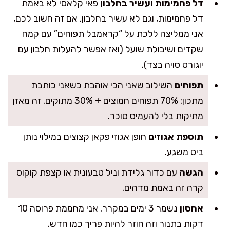
דל פחמימות ועשיר בחלבון
פאי קלאסי לא באמת
דל פחמימות, וגם לא עשיר בחלבון. אם זה חשוב לכם,
אני ממליצה ללכת על “קראמבל תפוחים” עם קמח
שקדים ושיבולת שועל (ואז אפשר להעלות חלבון עם
יוגורט סויה בצד).
תפוחים
השילוב שאני הכי אוהבת כשאני כותבת
מתכון: 70% תפוחים חמוצים + 30% מתוקים. זה מאזן
מתיקות בלי להעמיס סוכר.
תוספת אגוזים
חופן אגוזי פקאן קצוצים במילוי נותן
ביס משגע.
הגשה
עם כדור גלידת וניל טבעונית או קצפת קוקוס
קרה זה באמת מדהים.
אחסון
נשמר 3 ימים במקרר. אני מחממת פרוסה 10
דקות בתנור וזה חוזר להיות פריך כמו חדש.