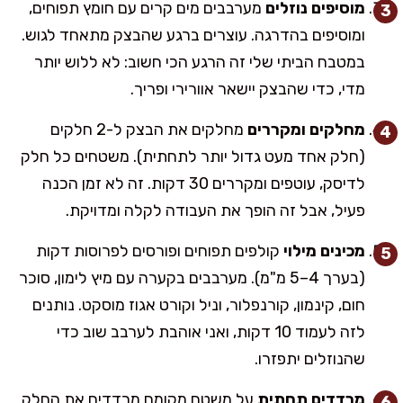
מוסיפים נוזלים
מערבבים מים קרים עם חומץ תפוחים,
ומוסיפים בהדרגה. עוצרים ברגע שהבצק מתאחד לגוש.
במטבח הביתי שלי זה הרגע הכי חשוב: לא ללוש יותר
מדי, כדי שהבצק יישאר אוורירי ופריך.
מחלקים ומקררים
מחלקים את הבצק ל-2 חלקים
(חלק אחד מעט גדול יותר לתחתית). משטחים כל חלק
לדיסק, עוטפים ומקררים 30 דקות. זה לא זמן הכנה
פעיל, אבל זה הופך את העבודה לקלה ומדויקת.
מכינים מילוי
קולפים תפוחים ופורסים לפרוסות דקות
(בערך 4–5 מ"מ). מערבבים בקערה עם מיץ לימון, סוכר
חום, קינמון, קורנפלור, וניל וקורט אגוז מוסקט. נותנים
לזה לעמוד 10 דקות, ואני אוהבת לערבב שוב כדי
שהנוזלים יתפזרו.
מרדדים תחתית
על משטח מקומח מרדדים את החלק