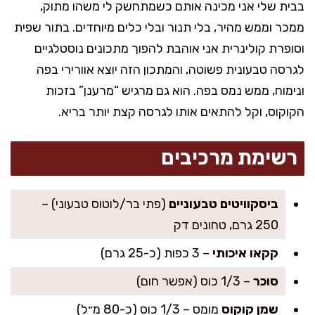
בבית שלי אני מכינה אותם כשמתחשק לי משהו מתוק,
ממכר וממש מהיר, בלי תנור ובלי כלים מיוחדים. בתור שפית
וסופרת קולינרית אני אוהבת להפוך מתכונים נוסטלגיים
לגרסה טבעונית פשוטה, והמתכון הזה יוצא אוורירי בפה
ונימוח, ממש נמס בפה. הוא גם מרגיש “מרענן” בזכות
הקוקוס, וקל להתאים אותו לגרסה קצת יותר בריא.
רשימת מרכיבים
ביסקוויטים טבעוניים
(פתי בר/לוטוס טבעוני) –
250 גרם, טחונים דק
קקאו איכותי
– 3 כפות (כ-25 גרם)
סוכר
– 1/3 כוס (אפשר חום)
שמן קוקוס
מומס – 1/3 כוס (כ-80 מ״ל)