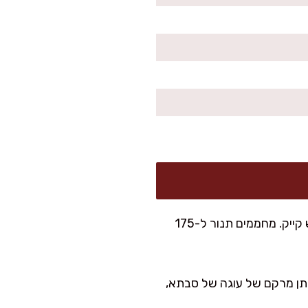
אני מכינה את העוגה הזו בתבנית עגולה 22–24 ס״מ, אבל היא עובדת מצוין גם בתבנית אינגליש קייק. מחממים תנור ל-175
 בצד ל-5 דקות. זה השלב הקטן שנותן מרקם של עוגה של סבתא,