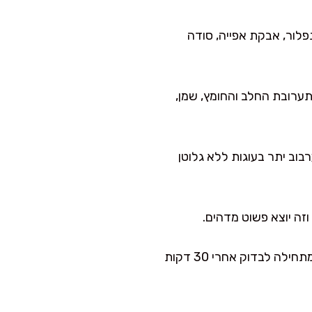
לור, אבקת אפייה, סודה
תערובת החלב והחומץ, שמן,
וב יתר בעוגות ללא גלוטן
וזה יוצא פשוט מדהים.
מעבירים לתבנית ואופים 30–38 דקות, עד שקיסם יוצא עם פירורים לחים (לא רטוב לגמרי). אני מתחילה לבדוק אחרי 30 דקות