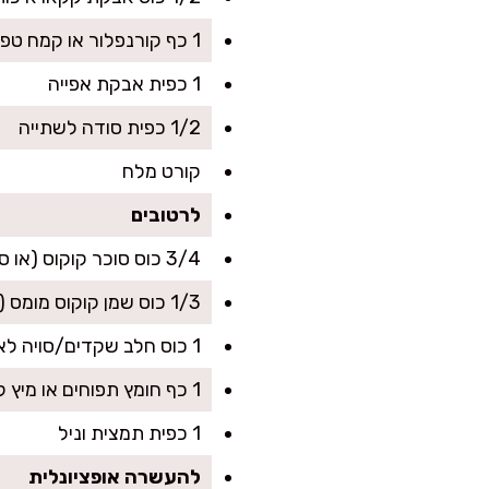
1 כף קורנפלור או קמח טפיוקה (עוזר לאווריריות)
1 כפית אבקת אפייה
1/2 כפית סודה לשתייה
קורט מלח
לרטובים
3/4 כוס סוכר קוקוס (או סוכר חום; אפשר להפחית ל-2/3 כוס לעוגה פחות מתוקה)
1/3 כוס שמן קוקוס מומס (או שמן קנולה עדין)
1 כוס חלב שקדים/סויה לא ממותק
1 כף חומץ תפוחים או מיץ לימון (ליצירת “ריוויון” טבעוני)
1 כפית תמצית וניל
להעשרה אופציונלית