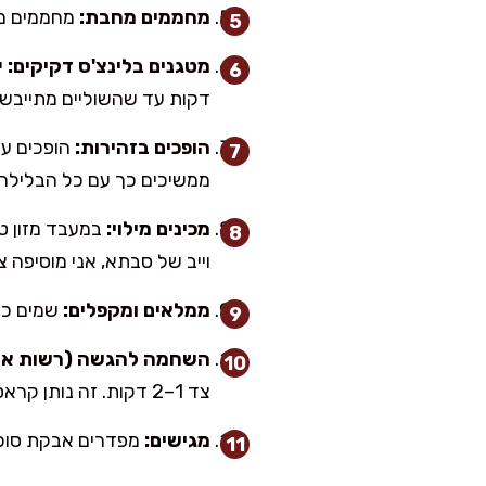
מחממים מחבת:
מחממים מחב
מטגנים בלינצ'ס דקיקים:
דקות עד שהשוליים מתייבשי
הופכים בזהירות:
ממשיכים כך עם כל הבלילה,
מכינים מילוי:
במעבד מזון טוח
וייב של סבתא, אני מוסיפה צי
ממלאים ומקפלים:
שמים כף-
השחמה להגשה (רשות אב
צד 1–2 דקות. זה נותן קראסט דק מבחוץ ומרכז נימוח – מעלף.
מגישים:
מפדרים אבקת סוכר,