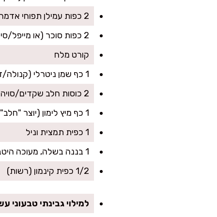
2 כפות עמילן תפוחי אדמה
2 כפות סוכר (או מייפל/סילאן לפי הטעם)
קורט מלח
1 כף שמן ניטרלי (קנולה/זרעי ענבים) + עוד קצת לשימון המחבת
2 כוסות חלב שקדים/סויה לא ממותק
1 כף מיץ לימון (יוצר "חלב" סמיך ומרענן)
1 כפית תמצית וניל
1 בננה בשלה, מעוכה היטב (לתוספת גמישות וצבע זהוב)
1/2 כפית קינמון (רשות)
למילוי גבינתי טבעוני עש