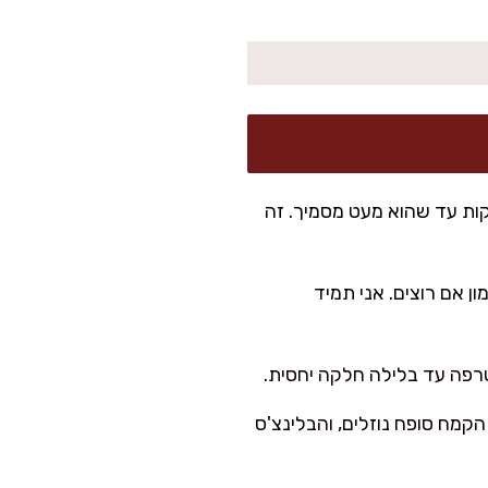
ערבבים חלב צמחי עם מיץ לימון. מניחים בצד 3–5 דקות עד שהוא מעט מסמיך. זה
ן אם רוצים. אני תמיד
טרפה עד בלילה חלקה יחסית.
נק – הקמח סופח נוזלים, והבלינצ'ס