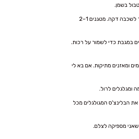
בול בשמן.
יוצקים מצקת קטנה (כ-1/4 כוס) ומסובבים את המחבת כדי לפזר לשכבה דקה. מטגנים 1–2
מעבירים לצלחת ומכסים במגבת כדי לשמור על רכות.
עמים ומאזנים מתיקות. אם בא לי
 ומגלגלים לרול.
את הבלינצ'ס המגולגלים מכל
 שאני מספיקה לצלם.