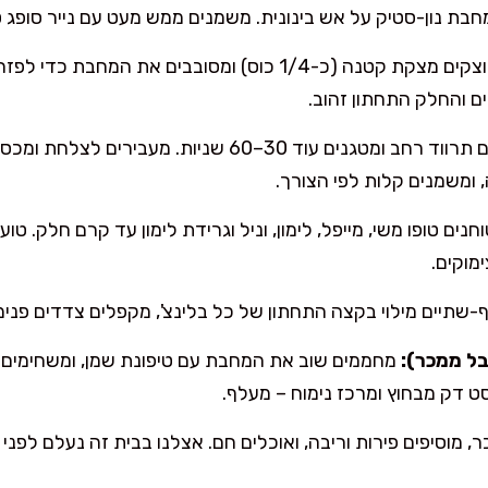
ת נון-סטיק על אש בינונית. משמנים ממש מעט עם נייר סופג ט
ם והחלק התחתון זהוב.
הופכים עם תרווד רחב ומטגנים עוד 30–60 שניות. 
 ומשמנים קלות לפי הצורך.
נים טופו משי, מייפל, לימון, וניל וגרידת לימון עד קרם חלק. טו
מוקים.
שתיים מילוי בקצה התחתון של כל בלינצ', מקפלים צדדים פנימה
ל ממכר):
מחממים שוב את המחבת עם טיפונת שמן, ומשחימים 
 מוסיפים פירות וריבה, ואוכלים חם. אצלנו בבית זה נעלם לפני