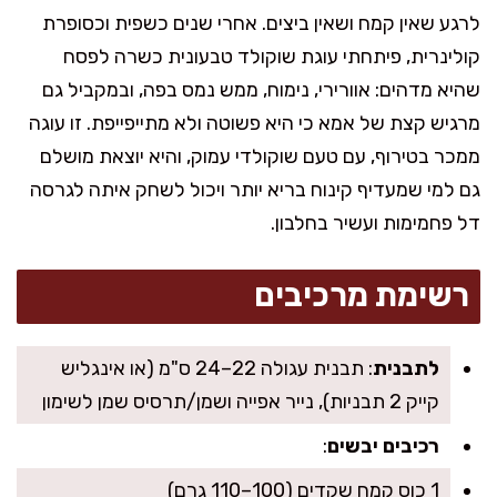
לרגע שאין קמח ושאין ביצים. אחרי שנים כשפית וכסופרת
קולינרית, פיתחתי עוגת שוקולד טבעונית כשרה לפסח
שהיא מדהים: אוורירי, נימוח, ממש נמס בפה, ובמקביל גם
מרגיש קצת של אמא כי היא פשוטה ולא מתייפייפת. זו עוגה
ממכר בטירוף, עם טעם שוקולדי עמוק, והיא יוצאת מושלם
גם למי שמעדיף קינוח בריא יותר ויכול לשחק איתה לגרסה
דל פחמימות ועשיר בחלבון.
רשימת מרכיבים
לתבנית
: תבנית עגולה 22–24 ס"מ (או אינגליש
קייק 2 תבניות), נייר אפייה ושמן/תרסיס שמן לשימון
רכיבים יבשים
:
1 כוס קמח שקדים (100–110 גרם)