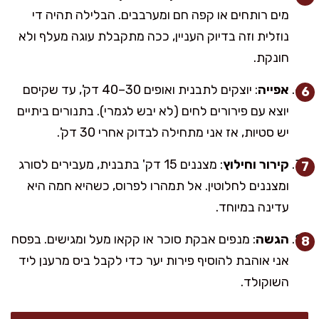
מים רותחים או קפה חם ומערבבים. הבלילה תהיה די
נוזלית וזה בדיוק העניין, ככה מתקבלת עוגה מעלף ולא
חונקת.
אפייה
: יוצקים לתבנית ואופים 30–40 דק', עד שקיסם
יוצא עם פירורים לחים (לא יבש לגמרי). בתנורים ביתיים
יש סטיות, אז אני מתחילה לבדוק אחרי 30 דק'.
קירור וחילוץ
: מצננים 15 דק' בתבנית, מעבירים לסורג
ומצננים לחלוטין. אל תמהרו לפרוס, כשהיא חמה היא
עדינה במיוחד.
הגשה
: מנפים אבקת סוכר או קקאו מעל ומגישים. בפסח
אני אוהבת להוסיף פירות יער כדי לקבל ביס מרענן ליד
השוקולד.