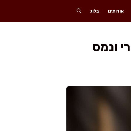
אודותינו
בלוג
י ונמס