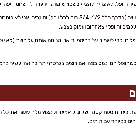
הוופל. לא צריך להציף בשמן; שימון עדין עוזר להשחמה יפה ו
יוצקים בלילה לפי גודל המכשיר (בדרך כלל 1/2–3/4 כוס לכל וופל) וס
ים והוופל יוצא זהוב ועמוק בצבע.
פלים. כדי לשמור על קריספיות אני מניחה אותם על רשת (לא ע
שהוופל חם ונמס בפה. אם רוצים בגרסה יותר בריאה ועשיר בחלבון, 
ם
 בית, תוספת קטנה של וניל אמיתי וקמצוץ מלח עושה את כל ה
דהים במיוחד עם תותים.