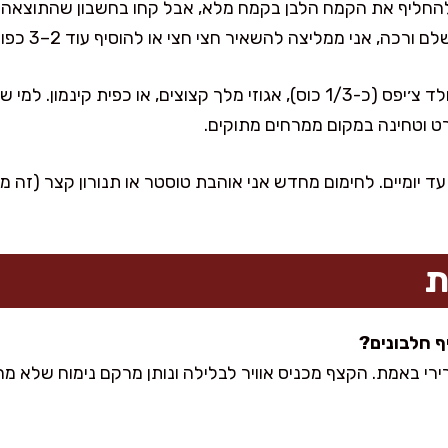
החליף את הקמח הלבן בקמח מלא, אבל קחו בחשבון שהתוצאה ת
ה, אני ממליצה להשאיר חצי חצי או להוסיף עוד 2–3 כפות חלב.
שדרוגים שאני עושה בבית: שוקולד צ׳יפס (כ-1/3 כוס), אגוזי מלך קצוצים, או
רט וטחינה במקום ממרחים מתוקים.
 יומיים. לחימום מחדש אני אוהבת טוסטר או תנורון קצר (זה מח
ת
ורירי באמת. הקצף מכניס אוויר לבלילה ונותן מרקם נימוח שלא