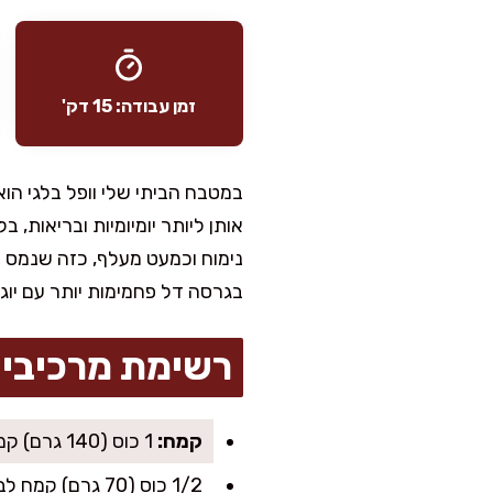
זמן עבודה: 15 דק'
במטבח הביתי שלי וופל בלגי הו
אותן ליותר יומיומיות ובריאות, 
נימוח וכמעט מעלף, כזה שנמס 
בגרסה דל פחמימות יותר עם יוגו
רשימת מרכיבי
קמח:
1 כוס (140 גרם) קמח מלא
1/2 כוס (70 גרם) קמח לבן (עוזר למרקם מושלם; אפשר להחליף בעוד קמח מלא)