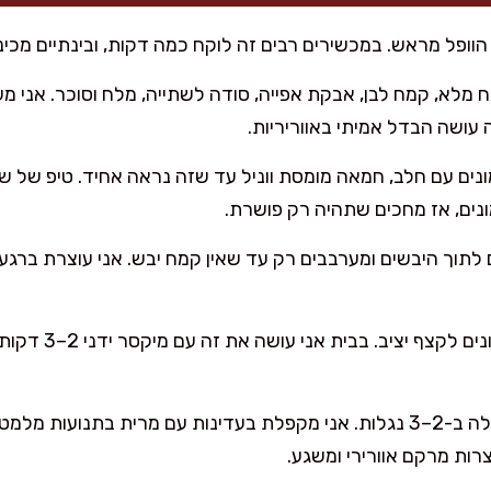
וופל מראש. במכשירים רבים זה לוקח כמה דקות, ובינתיים מכינ
מלא, קמח לבן, אבקת אפייה, סודה לשתייה, מלח וסוכר. אני מ
 עושה הבדל אמיתי באווריריות.
ים עם חלב, חמאה מומסת ווניל עד שזה נראה אחיד. טיפ של ש
ים, אז מחכים שתהיה רק פושרת.
לתוך היבשים ומערבבים רק עד שאין קמח יבש. אני עוצרת ברגע 
בקערה נקייה מקציפים ח
מקפלים את הקצף אל הבלילה ב-2–3 נגלות. אני מקפלת בעדינות עם מרית בת
צרות מרקם אוורירי ומשגע.