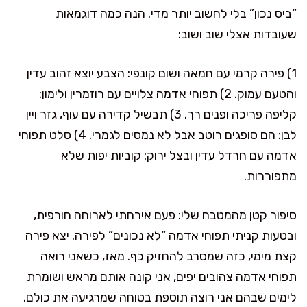
“ביס נכון” בלי לחשוב יותר מדי. הנה כמה דוגמאות
שעובדות אצלי שוב ושוב:
1) פירה קרמי עם חמאה ושום קונפי: הצבע יוצא זהוב עדין
והטעם עמוק. 2) תפוחי אדמה צלויים עם רוזמרין ולימון:
קליפה פריכה ופנים רך. 3) תבשיל קדירה עם עוף, גזר ויין
לבן: הם סופגים רוטב אבל לא נמסים לגמרי. 4) סלט תפוחי
אדמה עם חרדל עדין ובצל ירוק: קוביות יפות שלא
מתפוררות.
סיפור קטן מהמטבח שלי: פעם אירחתי לארוחה חורפית,
ובטעות קניתי תפוחי אדמה “לא נכונים” לפירה. יצא פירה
קצת מימי, כזה שמסרב להחזיק כף. מאז, כשאני רואה
תפוחי אדמה צהובים יפים, אני קונה אותם מראש ושומרת
לימים שבהם אני רוצה תוספת בטוחה שמרגיעה את כולם.