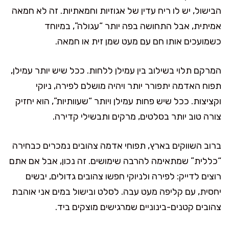
הבישול, יש לו ריח עדין של אגוזיות וחמאתיות. זה לא חמאה
אמיתית, אבל התחושה בפה יותר “עגולה”, במיוחד
כשמועכים אותו חם עם מעט שמן זית או חמאה.
המרקם תלוי בשילוב בין עמילן ללחות. ככל שיש יותר עמילן,
תפוח האדמה יתפורר יותר ויהיה מושלם לפירה, ניוקי
וקציצות. ככל שיש פחות עמילן ויותר “שעוותיות”, הוא יחזיק
צורה טוב יותר בסלטים, מרקים ותבשילי קדירה.
ברוב השווקים בארץ, תפוחי אדמה צהובים נמכרים כבחירה
“כללית” שמתאימה להרבה שימושים. זה נכון, אבל אם אתם
רוצים לדייק: לפירה ולניוקי חפשו צהובים גדולים, יבשים
יחסית, עם קליפה מעט עבה. לסלט ובישול במים אני אוהבת
צהובים קטנים-בינוניים שמרגישים מוצקים ביד.