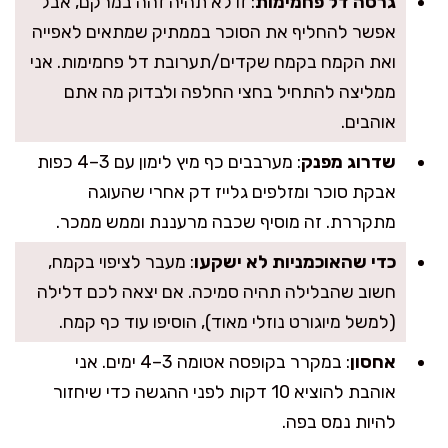
גרסה דל פחמימות
: זו לא תהיה זהה במרקם, אבל
אפשר להחליף את הסוכר בממתיק שמתאים לאפייה
ואת הקמח בקמח שקדים/תערובת דל פחמימות. אני
ממליצה להתחיל בחצי החלפה ולבדוק מה אתם
אוהבים.
שדרוג מפנק
: מערבבים כף מיץ לימון עם 3–4 כפות
אבקת סוכר ומזלפים גלייז דק אחרי שהעוגה
מתקררת. זה מוסיף שכבה מרעננת וממש ממכר.
כדי שהאוכמניות לא ישקעו
: מעבר לציפוי בקמח,
חשוב שהבלילה תהיה סמיכה. אם יצאה לכם דלילה
(למשל מיוגורט נוזלי מאוד), הוסיפו עוד כף קמח.
אחסון
: במקרר בקופסה אטומה 3–4 ימים. אני
אוהבת להוציא 10 דקות לפני ההגשה כדי שיחזור
להיות נמס בפה.