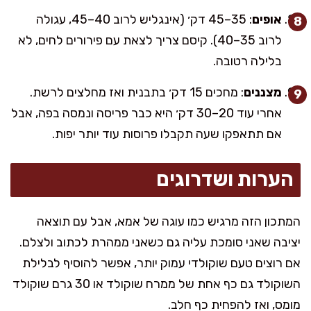
אופים
: 35–45 דק׳ (אינגליש לרוב 40–45, עגולה
לרוב 35–40). קיסם צריך לצאת עם פירורים לחים, לא
בלילה רטובה.
מצננים
: מחכים 15 דק׳ בתבנית ואז מחלצים לרשת.
אחרי עוד 20–30 דק׳ היא כבר פריסה ונמסה בפה, אבל
אם תתאפקו שעה תקבלו פרוסות עוד יותר יפות.
הערות ושדרוגים
המתכון הזה מרגיש כמו עוגה של אמא, אבל עם תוצאה
יציבה שאני סומכת עליה גם כשאני ממהרת לכתוב ולצלם.
אם רוצים טעם שוקולדי עמוק יותר, אפשר להוסיף לבלילת
השוקולד גם כף אחת של ממרח שוקולד או 30 גרם שוקולד
מומס, ואז להפחית כף חלב.