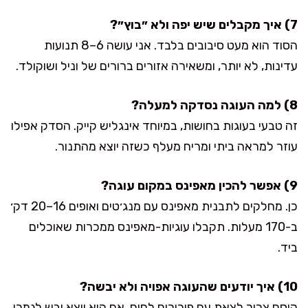
7) איך מקבלים שיש יפה ולא ״בוץ״?
הסוד הוא מעט סיבובים בלבד. אני עושה 6–8 תנועות
עדינות, לא יותר, ומשאירה אזורים ברורים של וניל ושוקולד.
8) למה העוגה נסדקה למעלה?
זה טבעי בעוגות בחושות, במיוחד אינגליש קייק. הסדק אפילו
עוזר למראה ביתי ומריח מעלף כשזה יוצא מהתנור.
9) אפשר להכין מאפינס במקום עוגה?
כן. מחלקים לתבנית מאפינס עם מנג׳טים ואופים 16–20 דק׳
ב-170 מעלות. תקבלו עוגיות-מאפינס ממכרות שאוכלים
ביד.
10) איך יודעים שהעוגה אפויה ולא יבשה?
קיסם צריך לצאת עם פירורים לחים. אם הוא יוצא יבש לגמרי,