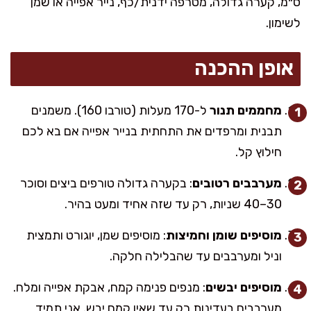
ס״מ, קערה גדולה, מטרפה ידנית/כף, נייר אפייה או שמן
לשימון.
אופן ההכנה
מחממים תנור
ל-170 מעלות (טורבו 160). משמנים
תבנית ומרפדים את התחתית בנייר אפייה אם בא לכם
חילוץ קל.
מערבבים רטובים
: בקערה גדולה טורפים ביצים וסוכר
30–40 שניות, רק עד שזה אחיד ומעט בהיר.
מוסיפים שומן וחמיצות
: מוסיפים שמן, יוגורט ותמצית
וניל ומערבבים עד שהבלילה חלקה.
מוסיפים יבשים
: מנפים פנימה קמח, אבקת אפייה ומלח.
מערבבים בעדינות רק עד שאין קמח יבש. אני תמיד