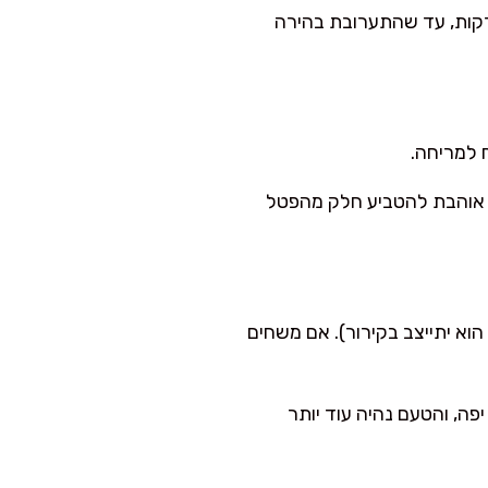
קסר עם וו גיטרה (או בקערה) מקרימים חמאה רכה עם סוכר 2–3 דקות, עד שהתערובת בהירה
 למריחה.
י אוהבת להטביע חלק מהפטל
עט, הוא יתייצב בקירור). אם משחים
פה, והטעם נהיה עוד יותר