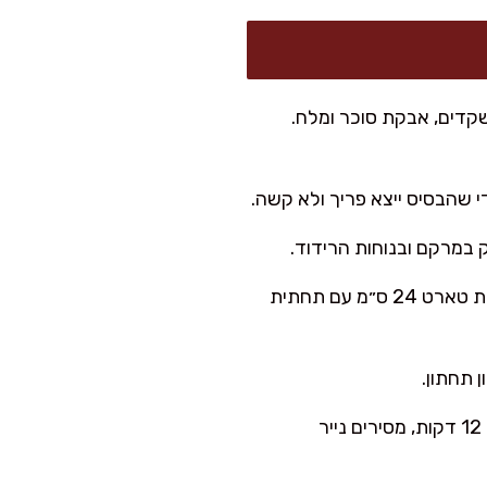
שקדים, אבקת סוכר ומלח.
די שהבסיס ייצא פריך ולא קשה.
: מקמחים מעט משטח ומרדדים לעיגול בעובי כ-3–4 מ״מ. מעבירים לתבנית טארט 24 ס״מ עם תחתית
: מרפדים בנייר אפייה וממלאים משקולות אפייה או קטניות יבשות. אופים 12 דקות, מסירים נייר