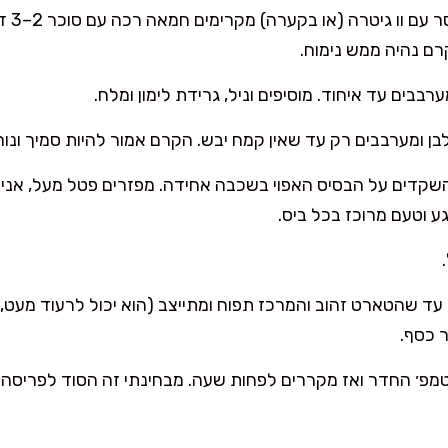
: במי
קרם נהיה ממש נימוח.
רבבים עד איחוד. מוסיפים וניל, גרידת לימון ומלח.
ן ומערבבים רק עד שאין קמח יבש. הקרם אמור להיות סמיך ונוח
השקדים על הבסיס האפוי בשכבה אחידה. מפזרים פטל מעל, אנ
 וטעם מרוכז בכל ביס.
 30–35 דקות, עד שהטארט זהוב והמרכז תפוח ומתייצב (הוא יכול לרעוד מ
ר כסף.
טמפ׳ החדר ואז מקררים לפחות שעה. מבחינתי זה הסוד לפריסה י