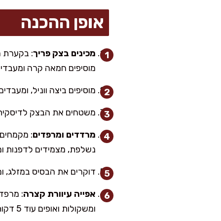
אופן ההכנה
מכינים בצק פריך
: בקערת מ
מוסיפים חמאה קרה ומעבדים 
מוסיפים ביצה ווניל, ומעבדי
משטחים את הבצק לדיסקית, עוטפים ומקררים 30–60 דקות. זה שלב 
מרדדים ומרפדים
נשלפת, מצמידים לדפנות ומס
דוקרים את הבסיס במזלג, ומקפיאים 15 דקות. בינתיים מחממים תנור ל-175 מע
אפייה עיוורת קצרה
ומשקולות ואופים עוד 5 דקות לקבלת בסיס יבש יחסית. מצננים 10 דקות.