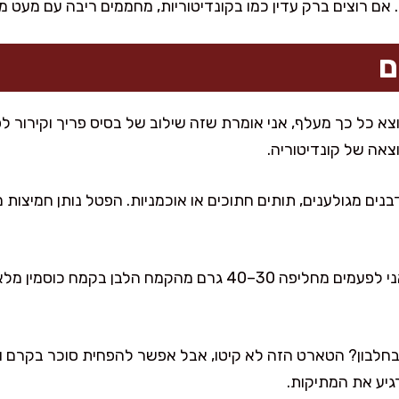
 אם רוצים ברק עדין כמו בקונדיטוריות, מחממים ריבה עם מעט מי
ם
צא כל כך מעלף, אני אומרת שזה שילוב של בסיס פריך וקירור לפ
צאה של קונדיטוריה.
ם מגולענים, תותים חתוכים או אוכמניות. הפטל נותן חמיצות מר
לגרסה קצת יותר בריא ומאוזן, אני לפעמים מחליפה 30–40 גרם מהקמח 
חלבון? הטארט הזה לא קיטו, אבל אפשר להפחית סוכר בקרם ולהגי
רגיע את המתיקות.