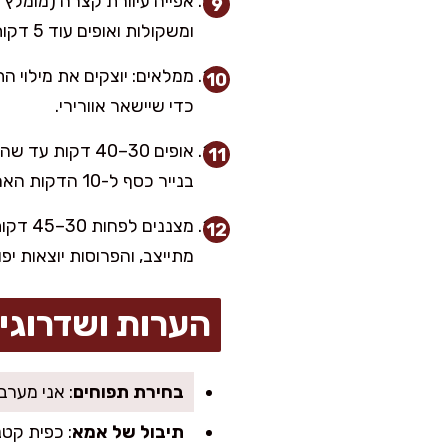
ומשקולות ואופים עוד 5 דקות עד שמתחיל להזהיב.
ממלאים: יוצקים את מילוי ה
כדי שיישאר אוורירי.
אופים 30–40 דק
בנייר כסף ל-10 הדקות האחרונות.
מצנני
מתייצב, והפרוסות יוצאות יפ
הערות ושדרוגי
בחירת תפוחים
: אני מערבבת לרוב 3 גרני סמית׳ ו-3 פינק ליידי. 
תיבול של אמא
: כפית קט