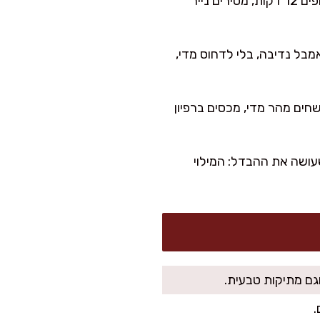
אפייה עיוורת קצרה (מומלץ לפריכות): מכסים בנייר אפייה ומעליו משקולות/קטניות יבשות. אופים 12 דקות, מסירים נייר
מבל נדיבה, בלי לדחוס מדי,
 משחים מהר מדי, מכסים ברפיון
השלב שעושה את ההבדל: המילוי
.