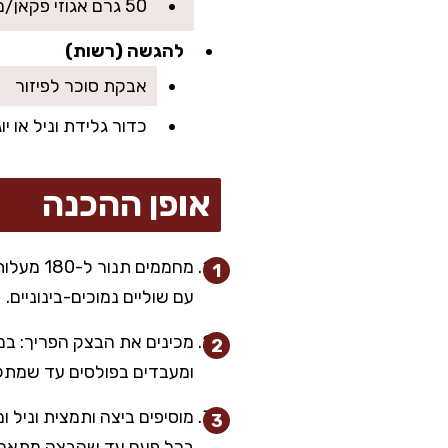
50 גרם אגוזי פקאן/מלך קצוצים (אופציונלי)
להגשה (רשות)
אבקת סוכר לפיזור
כדור גלידת וניל או יו
אופן ההכנה
עם שוליים נמוכים-בינוניים.
מכינים את הבצק הפריך: במ
ומעבדים בפולסים עד שמתקב
מוסיפים ביצה ותמצית וניל 
בכל פעם עד שהבצק מתאח