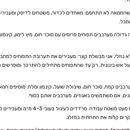
מבל.
גדולה מערבבים תפוחים פרוסים עם סוכר חום, מיץ לימון, קינמון, 
בשלים 6–8 דקות על אש בינונית, רק עד שהתפוחים מתחילים להתרכך ומופר
בים קמח, סוכר חום, שיבולת שועל, קינמון ומלח. מוסיפים חמ
נים. אם משתמשים באגוזים, מערבבים אותם בסוף.
מרדדים את הבצק: מקמחים מעט משטח עבודה. 
וקרים קלות את התחתית במזלג.