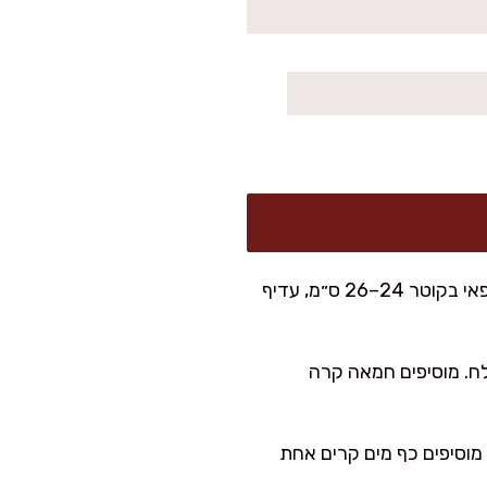
מחממים תנור ל-180 מעלות טורבו (או 190 מעלות חום עליון/תחתון). משמנים קלות תבנית פאי בקוטר 24–26 ס״מ, עדיף
לח. מוסיפים חמאה קרה
 מוסיפים כף מים קרים אחת