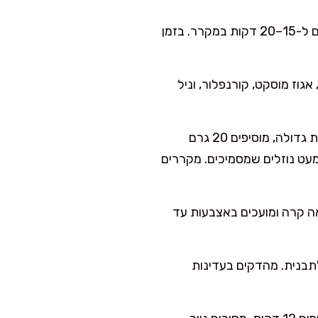
אני אוהבת לעבוד מהר כדי שהחמאה לא תתחמם: מאחדים לכדור, משטחים לדיסק ומעבירים ל-15–20 דקות במקרר. בזמן
אגוז מוסקט, קורנפלור, וניל
כדי לקבל מילוי נימוח אבל לא נוזלי, אני מבשלת קצר: מעבירים את תערובת התפוחים למחבת גדולה, מוסיפים 20 גרם
שים מעט נוזלים שמסמיכים. מקררים
אה קרה ומועכים באצבעות עד
מרדדים לעיגול בעובי 3–4 מ״מ ומעבירים לתבנית. מהדקים בעדינות