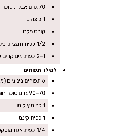
70 גרם אבקת סוכר (כ-1/2 כוס)
1 ביצה L
קורט מלח
1/2 כפית תמצית וניל
1–2 כפות מים קרים לפי הצורך
למילוי תפוחים
6 תפוחים בינוניים (מומלץ גרני סמית׳ או פינק ליידי), קלופים ופרוסים דק
70–90 גרם סוכר חום (לפי מתיקות התפוחים)
1 כף מיץ לימון
1 כפית קינמון
1/4 כפית אגוז מוסקט (אופציונלי)