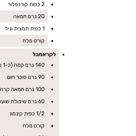
2 כפות קורנפלור
20 גרם חמאה
1 כפית תמצית וניל
קורט מלח
לקראמבל
140 גרם קמח (כ-1 כוס)
90 גרם סוכר חום
100 גרם חמאה קרה בקוביות
60 גרם שיבולת שועל (כ-2/3 כוס) – לא חובה אבל נותן קראנץ׳ מושלם
1/2 כפית קינמון
קורט מלח