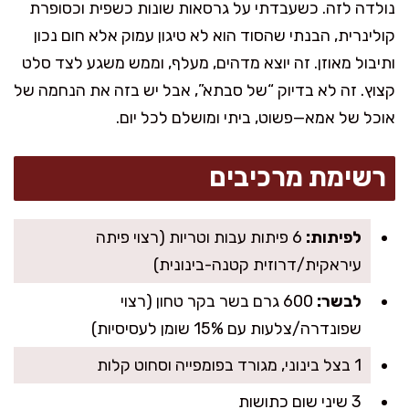
נולדה לזה. כשעבדתי על גרסאות שונות כשפית וכסופרת
קולינרית, הבנתי שהסוד הוא לא טיגון עמוק אלא חום נכון
ותיבול מאוזן. זה יוצא מדהים, מעלף, וממש משגע לצד סלט
קצוץ. זה לא בדיוק “של סבתא”, אבל יש בזה את הנחמה של
אוכל של אמא—פשוט, ביתי ומושלם לכל יום.
רשימת מרכיבים
לפיתות:
6 פיתות עבות וטריות (רצוי פיתה
עיראקית/דרוזית קטנה-בינונית)
לבשר:
600 גרם בשר בקר טחון (רצוי
שפונדרה/צלעות עם 15% שומן לעסיסיות)
1 בצל בינוני, מגורד בפומפייה וסחוט קלות
3 שיני שום כתושות