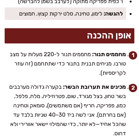
1 כפית פפריקה מתוקה (לערבב בשמן להברשה)
להגשה:
לימון, טחינה, סלט ירקות קצוץ, חמוצים
אופן ההכנה
מחממים תנור:
מחממים תנור ל-220 מעלות על מצב
טורבו. מניחים תבנית בתנור כדי שתתחמם (זה עוזר
לקריספיות).
מכינים את תערובת הבשר:
בקערה גדולה מערבבים
בשר טחון, בצל מגורד, שום, פטרוזיליה, מלח, פלפל,
כמון, פפריקה, חריף (אם משתמשים), סומאק וטחינה
(אם בחרתם). אני לשה ביד 30–40 שניות בלבד עד
שהכל אחיד—לא יותר, כדי שהמילוי יישאר אוורירי ולא
דחוס.