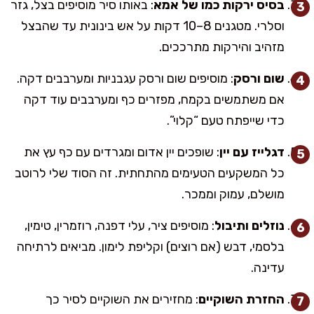
בסיס ירקות כמו של אמא
: באותו סיר מוסיפים בצל, גזר
וסלרי. מטגנים 8–10 דקות על אש בינונית עד שהבצל
מזהיב והירקות מתרככים.
שום ורסק
: מוסיפים שום ורסק עגבניות ומערבבים דקה.
אם משתמשים בקמח, מפזרים כף ומערבבים עוד דקה
כדי שייפתח טעם “קלוי”.
דגלייז עם יין
: שופכים יין אדום ומגרדים עם כף עץ את
כל המשקעים הטעימים מהתחתית. זה הסוד שלי לרוטב
מושלם, עמוק וממכר.
נוזלים ותיבול
: מוסיפים ציר, עלי דפנה, רוזמרין, טימין,
בלסמי, דבש (אם רוצים) וקליפת לימון. מביאים לרתיחה
עדינה.
החזרת השוקיים
: מחזירים את השוקיים לסיר כך