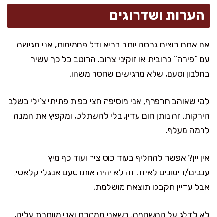
הערות ושדרוגים
אם אתם רוצים גרסה יותר בריא ודל פחמימות, אני מגישה
עם “פירה” כרובית או זוקיני צרוב. הרוטב כל כך עשיר
בחלבון וטעם, שלא מרגישים שחסר משהו.
למי שאוהב חרפרף, אני מוסיפה חצי כפית פתיתי צ’ילי בשלב
הירקות. זה נותן חום עדין, בלי להשתלט, ומקפיץ את המנה
לרמה מעלף.
אין יין? אפשר להחליף בעוד כוס ציר ועוד כף מיץ
ענבים/רימונים לאיזון. זה לא יהיה אותו טעם אנגלי קלאסי,
אבל עדיין תקבלו תוצאה מושלמת.
לא לדלג על ההשחמה. כשאני ממהרת ואני מוותרת עליה,