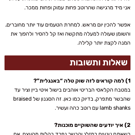
אני מיד מרגישה שהרוטב פחות עמוק ופחות ממכר.
אפשר להכין יום מראש. למחרת הטעמים עוד יותר מחוברים,
והשומן שעולה למעלה מתקשה ואז קל להסיר ולהפוך את
המנה לקצת יותר קלילה.
שאלות ותשובות
1) למה קוראים לזה שוק טלה “באנגלית”?
במטבח הקלאסי הבריטי אוהבים בישול איטי ביין וציר עד
שהבשר מתפרק, בדיוק כמו כאן. זה הסגנון של
braised
lamb shanks
עם רוטב כהה ועשיר.
2) איך יודעים שהשוקיים מוכנות?
כשאתם נוגעים במזלג והבשר נפרד בקלות מהעצם. אם