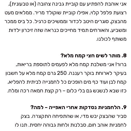
אני אוהבת להפתיע עם קוביית גבינה צהובה (או טבעונית),
רצועת פלפל קלוי, אפילו קוביית שוקולד מריר. ממלאים מעט
מהבצק, סוגרים היטב לכדור וממשיכים כרגיל. כל ביס ממכר
ומשביע, והאורחים תמיד מחייכים כנראה שזה זיכרון ילדות
משותף לכולנו.
8. מותר לשים חצי קמח מלא?
ברור! אני משלבת קמח מלא לפעמים לתוספת בריאות,
בעיקר לארוחת בוקר רעננה. 250 גרם קמח מלא על חשבון
קמח לבן ועוד כף מים הופכים כל לחמנייה לביתית להפליא,
כזו שבא לנשנש גם בלי כלום – רק קצת חמאה רכה ומלח.
9. הלחמניות נסדקות אחרי האפייה – למה?
סביר שהבצק יבש מדי, או שהתפיחה התקצרה. בצק
לחמניות אוהב חום, סבלנות ולחות גבוהה יחסית. תנו לו