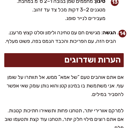
טיגון
: מחממים שמן בגובה 1–2 ס”מ במחבת.
מטגנים 2–3 דקות מכל צד עד זהוב.
מעבירים לנייר סופג.
הגשה
: מגישים חם עם טחינה ולימון וסלט קצוץ מרענן.
הביס הזה, עם הפריכות והכבד הנמס בפה, פשוט מעלף.
הערות ושדרוגים
אם אתם אוהבים טעם “של אמא” ממש, אל תוותרו על שומן
עוף. אני משתמשת בו במינון קטן והוא נותן עומק שאי אפשר
להסביר במילים.
למרקם אוורירי יותר, תטחנו פחות ותשאירו חתיכות קטנות.
אם אתם רוצים מילוי חלק יותר, תטחנו עוד קצת ותטעמו שוב
מלח.