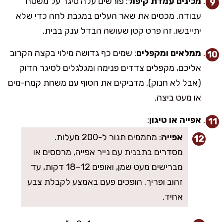
מכינים עמדת קיפול
: פורשים עלה סיגר על משטח
עבודה. מכסים את שאר העלים במגבת לחה כדי שלא
יתייבשו. זה פרט קטן שעושה הבדל ענק בבית.
ממלאים ומקפלים
: שמים כף גדושה מילוי בקצה הקרוב
אליכם, מקפלים צדדים פנימה ומגלגלים לסיגר הדוק
(אבל לא חנוק). מדביקים את הסוף עם משחת קמח-מים
או מעט ביצה.
אפייה או טיגון
:
אפייה
: מחממים תנור ל-200 מעלות.
מסדרים בתבנית עם נייר אפייה, מרססים או
מברישים מעט שמן, ואופים 12–18 דקות, עד
זהוב ופריך. הופכים פעם באמצע לקבלת צבע
אחיד.